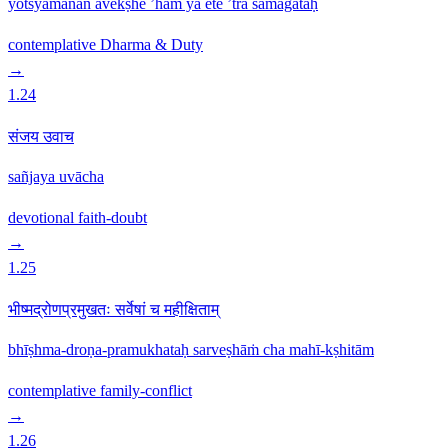
yotsyamānān avekṣhe ’haṁ ya ete ’tra samāgatāḥ
contemplative
Dharma & Duty
→
1.24
संजय उवाच
sañjaya uvācha
devotional
faith-doubt
→
1.25
भीष्मद्रोणप्रमुखतः सर्वेषां च महीक्षिताम्
bhīṣhma-droṇa-pramukhataḥ sarveṣhāṁ cha mahī-kṣhitām
contemplative
family-conflict
→
1.26