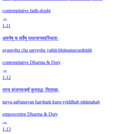
contemplative
faith-doubt
→
1.11
अयनेषु च सर्वेषु यथाभागमवस्थिताः
ayaneṣhu cha sarveṣhu yathā-bhāgamavasthitāḥ
contemplative
Dharma & Duty
→
1.12
तस्य संजनयन्हर्षं कुरुवृद्धः पितामहः
tasya sañjanayan harṣhaṁ kuru-vṛiddhaḥ pitāmahaḥ
empowering
Dharma & Duty
→
1.13