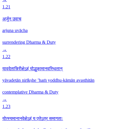
1.21
अर्जुन उवाच
arjuna uvācha
surrendering
Dharma & Duty
→
1.22
यावदेतान्निरीक्षेऽहं योद्धुकामानवस्थितान्
yāvadetān nirīkṣhe ’haṁ yoddhu-kāmān avasthitān
contemplative
Dharma & Duty
→
1.23
योत्स्यमानानवेक्षेऽहं य एतेऽत्र समागताः