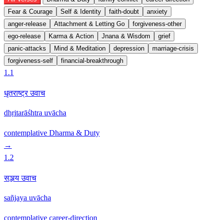
Fear & Courage
Self & Identity
faith-doubt
anxiety
anger-release
Attachment & Letting Go
forgiveness-other
ego-release
Karma & Action
Jnana & Wisdom
grief
panic-attacks
Mind & Meditation
depression
marriage-crisis
forgiveness-self
financial-breakthrough
1.1
धृतराष्ट्र उवाच
dhṛitarāśhtra uvācha
contemplative
Dharma & Duty
→
1.2
सञ्जय उवाच
sañjaya uvācha
contemplative
career-direction