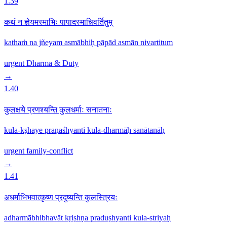
1.39
कथं न ज्ञेयमस्माभिः पापादस्मान्निवर्तितुम्
kathaṁ na jñeyam asmābhiḥ pāpād asmān nivartitum
urgent
Dharma & Duty
→
1.40
कुलक्षये प्रणश्यन्ति कुलधर्माः सनातनाः
kula-kṣhaye praṇaśhyanti kula-dharmāḥ sanātanāḥ
urgent
family-conflict
→
1.41
अधर्माभिभवात्कृष्ण प्रदुष्यन्ति कुलस्त्रियः
adharmābhibhavāt kṛiṣhṇa praduṣhyanti kula-striyaḥ