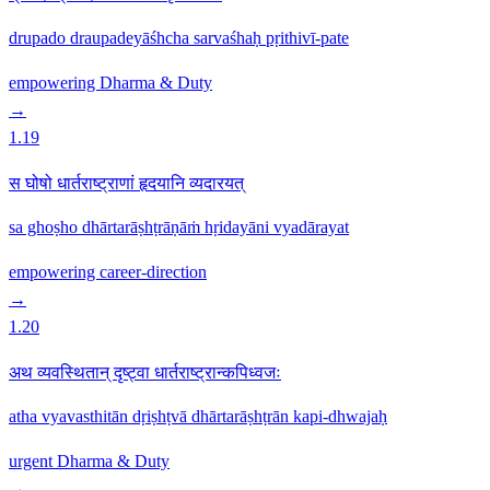
drupado draupadeyāśhcha sarvaśhaḥ pṛithivī-pate
empowering
Dharma & Duty
→
1.19
स घोषो धार्तराष्ट्राणां हृदयानि व्यदारयत्
sa ghoṣho dhārtarāṣhṭrāṇāṁ hṛidayāni vyadārayat
empowering
career-direction
→
1.20
अथ व्यवस्थितान् दृष्ट्वा धार्तराष्ट्रान्कपिध्वजः
atha vyavasthitān dṛiṣhṭvā dhārtarāṣhṭrān kapi-dhwajaḥ
urgent
Dharma & Duty
→