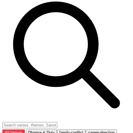
All Verses
Dharma & Duty
family-conflict
career-direction