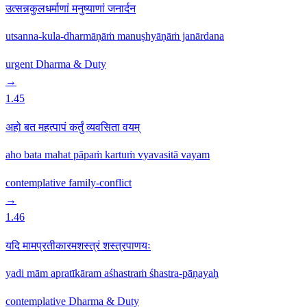
उत्सन्नकुलधर्माणां मनुष्याणां जनार्दन
utsanna-kula-dharmāṇāṁ manuṣhyāṇāṁ janārdana
urgent
Dharma & Duty
→
1.45
अहो बत महत्पापं कर्तुं व्यवसिता वयम्
aho bata mahat pāpaṁ kartuṁ vyavasitā vayam
contemplative
family-conflict
→
1.46
यदि मामप्रतीकारमशस्त्रं शस्त्रपाणयः
yadi mām apratīkāram aśhastraṁ śhastra-pāṇayaḥ
contemplative
Dharma & Duty