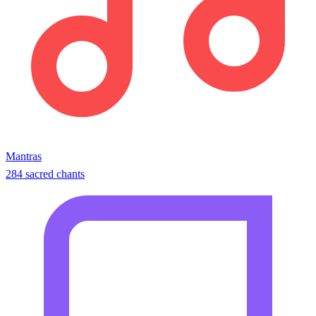
Mantras
284 sacred chants