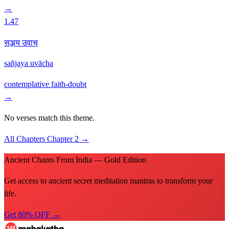
→
1.47
सञ्जय उवाच
sañjaya uvācha
contemplative
faith-doubt
→
No verses match this theme.
All Chapters
Chapter 2
→
Ancient Chants From India — Gold Edition
Get access to ancient secret meditation mantras to transform your
life.
Get 80% OFF →