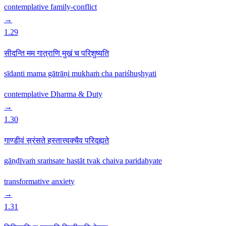
contemplative
family-conflict
→
1.29
सीदन्ति मम गात्राणि मुखं च परिशुष्यति
sīdanti mama gātrāṇi mukhaṁ cha pariśhuṣhyati
contemplative
Dharma & Duty
→
1.30
गाण्डीवं स्रंसते हस्तात्त्वक्चैव परिदह्यते
gāṇḍīvaṁ sraṁsate hastāt tvak chaiva paridahyate
transformative
anxiety
→
1.31