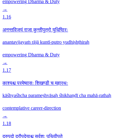
empowering
Dharma & Duty
→
1.16
अनन्तविजयं राजा कुन्तीपुत्रो युधिष्ठिरः
anantavijayaṁ rājā kuntī-putro yudhiṣhṭhiraḥ
empowering
Dharma & Duty
→
1.17
काश्यश्च परमेष्वासः शिखण्डी च महारथः
kāśhyaśhcha parameṣhvāsaḥ śhikhaṇḍī cha mahā-rathaḥ
contemplative
career-direction
→
1.18
द्रुपदो द्रौपदेयाश्च सर्वशः पृथिवीपते