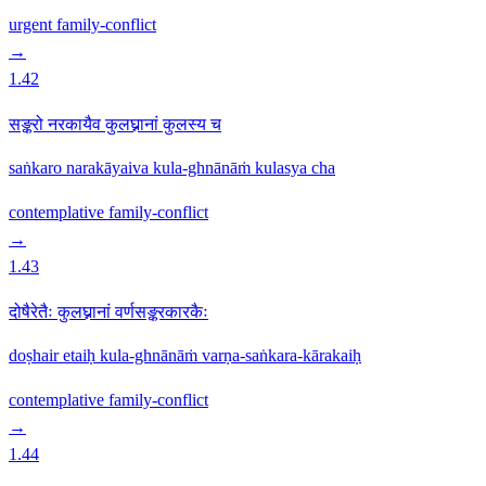
urgent
family-conflict
→
1.42
सङ्करो नरकायैव कुलघ्नानां कुलस्य च
saṅkaro narakāyaiva kula-ghnānāṁ kulasya cha
contemplative
family-conflict
→
1.43
दोषैरेतैः कुलघ्नानां वर्णसङ्करकारकैः
doṣhair etaiḥ kula-ghnānāṁ varṇa-saṅkara-kārakaiḥ
contemplative
family-conflict
→
1.44