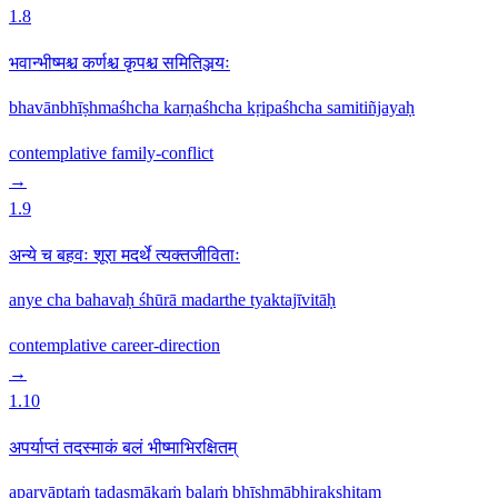
1.8
भवान्भीष्मश्च कर्णश्च कृपश्च समितिञ्जयः
bhavānbhīṣhmaśhcha karṇaśhcha kṛipaśhcha samitiñjayaḥ
contemplative
family-conflict
→
1.9
अन्ये च बहवः शूरा मदर्थे त्यक्तजीविताः
anye cha bahavaḥ śhūrā madarthe tyaktajīvitāḥ
contemplative
career-direction
→
1.10
अपर्याप्तं तदस्माकं बलं भीष्माभिरक्षितम्
aparyāptaṁ tadasmākaṁ balaṁ bhīṣhmābhirakṣhitam