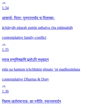
→
1.34
आचार्याः पितरः पुत्रास्तथैव च पितामहाः
āchāryāḥ pitaraḥ putrās tathaiva cha pitāmahāḥ
contemplative
family-conflict
→
1.35
एतान्न हन्तुमिच्छामि घ्नतोऽपि मधुसूदन
etān na hantum ichchhāmi ghnato ’pi madhusūdana
contemplative
Dharma & Duty
→
1.36
निहत्य धार्तराष्ट्रान्नः का प्रीतिः स्याज्जनार्दन