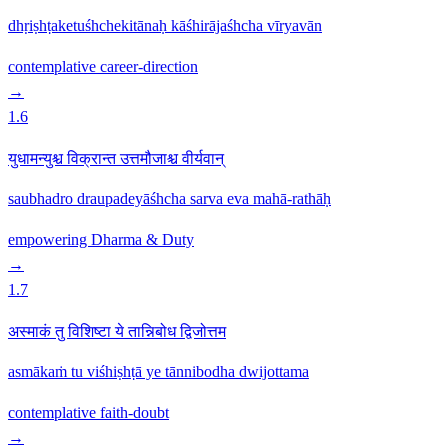
dhṛiṣhṭaketuśhchekitānaḥ kāśhirājaśhcha vīryavān
contemplative
career-direction
→
1.6
युधामन्युश्च विक्रान्त उत्तमौजाश्च वीर्यवान्
saubhadro draupadeyāśhcha sarva eva mahā-rathāḥ
empowering
Dharma & Duty
→
1.7
अस्माकं तु विशिष्टा ये तान्निबोध द्विजोत्तम
asmākaṁ tu viśhiṣhṭā ye tānnibodha dwijottama
contemplative
faith-doubt
→