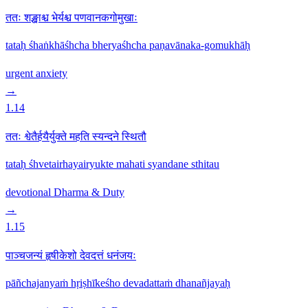
ततः शङ्खाश्च भेर्यश्च पणवानकगोमुखाः
tataḥ śhaṅkhāśhcha bheryaśhcha paṇavānaka-gomukhāḥ
urgent
anxiety
→
1.14
ततः श्वेतैर्हयैर्युक्ते महति स्यन्दने स्थितौ
tataḥ śhvetairhayairyukte mahati syandane sthitau
devotional
Dharma & Duty
→
1.15
पाञ्चजन्यं हृषीकेशो देवदत्तं धनंजयः
pāñchajanyaṁ hṛiṣhīkeśho devadattaṁ dhanañjayaḥ