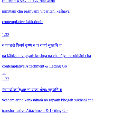
निमित्तानि च पश्यामि विपरीतानि केशव
nimittāni cha paśhyāmi viparītāni keśhava
contemplative
faith-doubt
→
1.32
न काङ्क्षे विजयं कृष्ण न च राज्यं सुखानि च
na kāṅkṣhe vijayaṁ kṛiṣhṇa na cha rājyaṁ sukhāni cha
contemplative
Attachment & Letting Go
→
1.33
येषामर्थे काङ्क्षितं नो राज्यं भोगाः सुखानि च
yeṣhām arthe kāṅkṣhitaṁ no rājyaṁ bhogāḥ sukhāni cha
transformative
Attachment & Letting Go