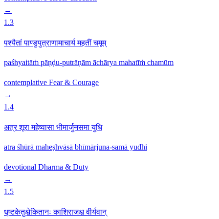
→
1.3
पश्यैतां पाण्डुपुत्राणामाचार्य महतीं चमूम्
paśhyaitāṁ pāṇḍu-putrāṇām āchārya mahatīṁ chamūm
contemplative
Fear & Courage
→
1.4
अत्र शूरा महेष्वासा भीमार्जुनसमा युधि
atra śhūrā maheṣhvāsā bhīmārjuna-samā yudhi
devotional
Dharma & Duty
→
1.5
धृष्टकेतुश्चेकितानः काशिराजश्च वीर्यवान्