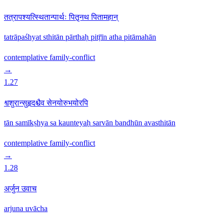
तत्रापश्यत्स्थितान्पार्थः पितृ़नथ पितामहान्
tatrāpaśhyat sthitān pārthaḥ pitṝīn atha pitāmahān
contemplative
family-conflict
→
1.27
श्वशुरान्सुहृदश्चैव सेनयोरुभयोरपि
tān samīkṣhya sa kaunteyaḥ sarvān bandhūn avasthitān
contemplative
family-conflict
→
1.28
अर्जुन उवाच
arjuna uvācha