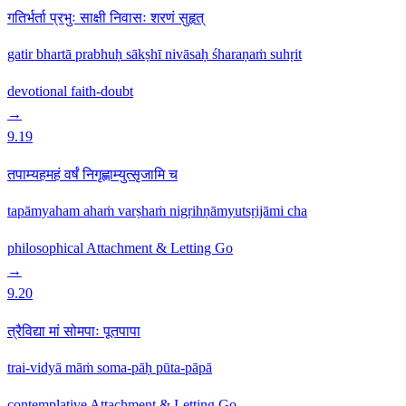
गतिर्भर्ता प्रभुः साक्षी निवासः शरणं सुहृत्
gatir bhartā prabhuḥ sākṣhī nivāsaḥ śharaṇaṁ suhṛit
devotional
faith-doubt
→
9.19
तपाम्यहमहं वर्षं निगृह्णाम्युत्सृजामि च
tapāmyaham ahaṁ varṣhaṁ nigṛihṇāmyutsṛijāmi cha
philosophical
Attachment & Letting Go
→
9.20
त्रैविद्या मां सोमपाः पूतपापा
trai-vidyā māṁ soma-pāḥ pūta-pāpā
contemplative
Attachment & Letting Go