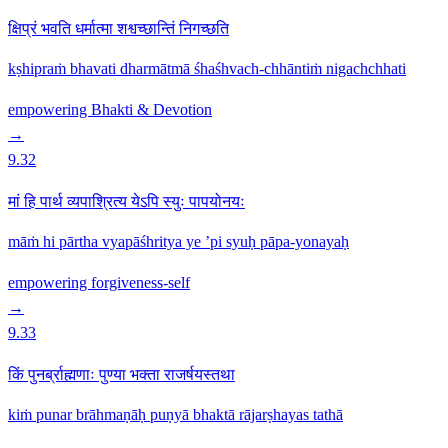
क्षिप्रं भवति धर्मात्मा शश्वच्छान्तिं निगच्छति
kṣhipraṁ bhavati dharmātmā śhaśhvach-chhāntiṁ nigachchhati
empowering
Bhakti & Devotion
→
9.32
मां हि पार्थ व्यपाश्रित्य येऽपि स्युः पापयोनयः
māṁ hi pārtha vyapāśhritya ye ’pi syuḥ pāpa-yonayaḥ
empowering
forgiveness-self
→
9.33
किं पुनर्ब्राह्मणाः पुण्या भक्ता राजर्षयस्तथा
kiṁ punar brāhmaṇāḥ puṇyā bhaktā rājarṣhayas tathā