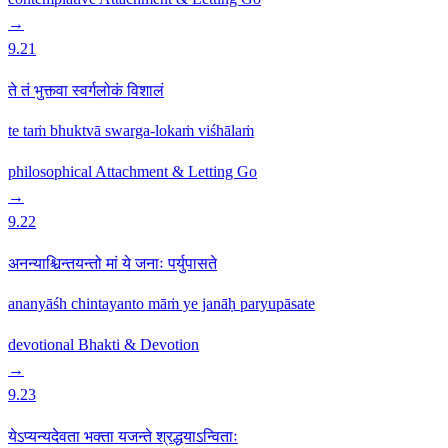
→
9.21
ते तं भुक्त्वा स्वर्गलोकं विशालं
te taṁ bhuktvā swarga-lokaṁ viśhālaṁ
philosophical
Attachment & Letting Go
→
9.22
अनन्याश्चिन्तयन्तो मां ये जनाः पर्युपासते
ananyāśh chintayanto māṁ ye janāḥ paryupāsate
devotional
Bhakti & Devotion
→
9.23
येऽप्यन्यदेवता भक्ता यजन्ते श्रद्धयाऽन्विताः