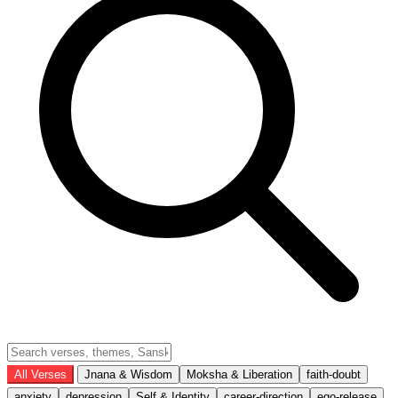
All Verses
Jnana & Wisdom
Moksha & Liberation
faith-doubt
anxiety
depression
Self & Identity
career-direction
ego-release