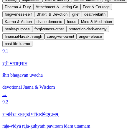
Dharma & Duty
Attachment & Letting Go
Fear & Courage
forgiveness-self
Bhakti & Devotion
grief
death-rebirth
Karma & Action
divine-demonic
focus
Mind & Meditation
healer-purpose
forgiveness-other
protection-dark-energy
financial-breakthrough
caregiver-parent
anger-release
past-life-karma
9.1
श्री भगवानुवाच
śhrī bhagavān uvācha
devotional
Jnana & Wisdom
→
9.2
राजविद्या राजगुह्यं पवित्रमिदमुत्तमम्
rāja-vidyā rāja-guhyaṁ pavitram idam uttamam