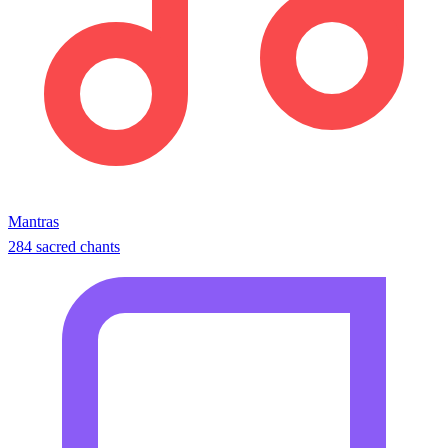
Mantras
284 sacred chants