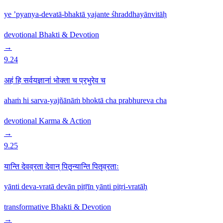
ye ’pyanya-devatā-bhaktā yajante śhraddhayānvitāḥ
devotional
Bhakti & Devotion
→
9.24
अहं हि सर्वयज्ञानां भोक्ता च प्रभुरेव च
ahaṁ hi sarva-yajñānāṁ bhoktā cha prabhureva cha
devotional
Karma & Action
→
9.25
यान्ति देवव्रता देवान् पितृ़न्यान्ति पितृव्रताः
yānti deva-vratā devān pitṝīn yānti pitṛi-vratāḥ
transformative
Bhakti & Devotion
→