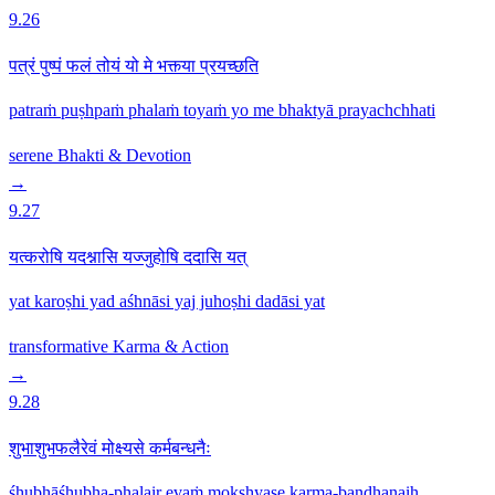
9.26
पत्रं पुष्पं फलं तोयं यो मे भक्त्या प्रयच्छति
patraṁ puṣhpaṁ phalaṁ toyaṁ yo me bhaktyā prayachchhati
serene
Bhakti & Devotion
→
9.27
यत्करोषि यदश्नासि यज्जुहोषि ददासि यत्
yat karoṣhi yad aśhnāsi yaj juhoṣhi dadāsi yat
transformative
Karma & Action
→
9.28
शुभाशुभफलैरेवं मोक्ष्यसे कर्मबन्धनैः
śhubhāśhubha-phalair evaṁ mokṣhyase karma-bandhanaiḥ