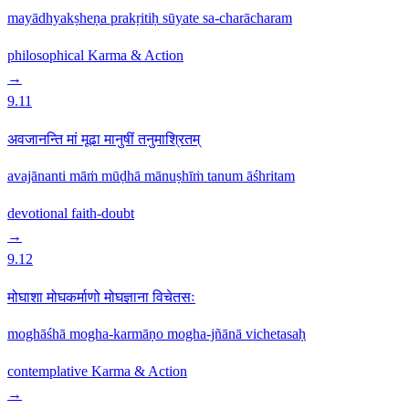
mayādhyakṣheṇa prakṛitiḥ sūyate sa-charācharam
philosophical
Karma & Action
→
9.11
अवजानन्ति मां मूढा मानुषीं तनुमाश्रितम्
avajānanti māṁ mūḍhā mānuṣhīṁ tanum āśhritam
devotional
faith-doubt
→
9.12
मोघाशा मोघकर्माणो मोघज्ञाना विचेतसः
moghāśhā mogha-karmāṇo mogha-jñānā vichetasaḥ
contemplative
Karma & Action
→