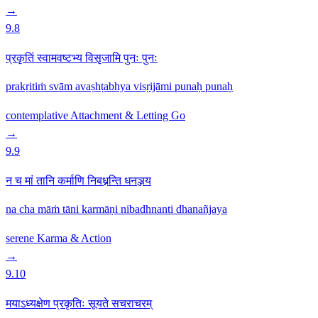
→
9.8
प्रकृतिं स्वामवष्टभ्य विसृजामि पुनः पुनः
prakṛitiṁ svām avaṣhṭabhya visṛijāmi punaḥ punaḥ
contemplative
Attachment & Letting Go
→
9.9
न च मां तानि कर्माणि निबध्नन्ति धनञ्जय
na cha māṁ tāni karmāṇi nibadhnanti dhanañjaya
serene
Karma & Action
→
9.10
मयाऽध्यक्षेण प्रकृतिः सूयते सचराचरम्