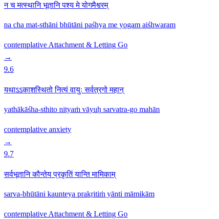
न च मत्स्थानि भूतानि पश्य मे योगमैश्वरम्
na cha mat-sthāni bhūtāni paśhya me yogam aiśhwaram
contemplative
Attachment & Letting Go
→
9.6
यथाऽऽकाशस्थितो नित्यं वायुः सर्वत्रगो महान्
yathākāśha-sthito nityaṁ vāyuḥ sarvatra-go mahān
contemplative
anxiety
→
9.7
सर्वभूतानि कौन्तेय प्रकृतिं यान्ति मामिकाम्
sarva-bhūtāni kaunteya prakṛitiṁ yānti māmikām
contemplative
Attachment & Letting Go