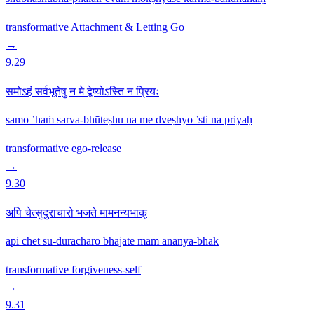
transformative
Attachment & Letting Go
→
9.29
समोऽहं सर्वभूतेषु न मे द्वेष्योऽस्ति न प्रियः
samo ’haṁ sarva-bhūteṣhu na me dveṣhyo ’sti na priyaḥ
transformative
ego-release
→
9.30
अपि चेत्सुदुराचारो भजते मामनन्यभाक्
api chet su-durāchāro bhajate mām ananya-bhāk
transformative
forgiveness-self
→
9.31