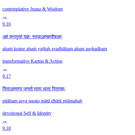
contemplative
Jnana & Wisdom
→
9.16
अहं क्रतुरहं यज्ञः स्वधाऽहमहमौषधम्
ahaṁ kratur ahaṁ yajñaḥ svadhāham aham auṣhadham
transformative
Karma & Action
→
9.17
पिताऽहमस्य जगतो माता धाता पितामहः
pitāham asya jagato mātā dhātā pitāmahaḥ
devotional
Self & Identity
→
9.18