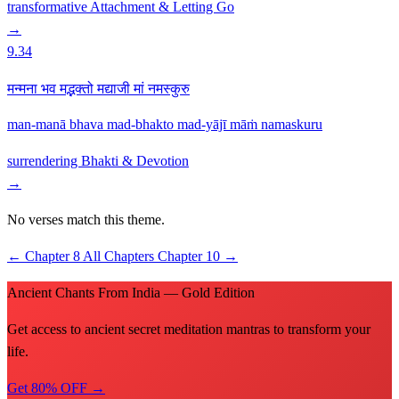
transformative
Attachment & Letting Go
→
9.34
मन्मना भव मद्भक्तो मद्याजी मां नमस्कुरु
man-manā bhava mad-bhakto mad-yājī māṁ namaskuru
surrendering
Bhakti & Devotion
→
No verses match this theme.
←
Chapter 8
All Chapters
Chapter 10
→
Ancient Chants From India — Gold Edition
Get access to ancient secret meditation mantras to transform your
life.
Get 80% OFF →