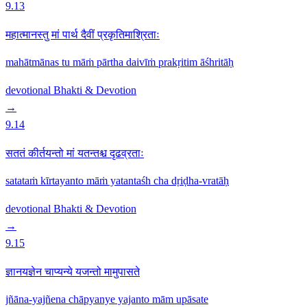
9.13
महात्मानस्तु मां पार्थ दैवीं प्रकृतिमाश्रिताः
mahātmānas tu māṁ pārtha daivīṁ prakṛitim āśhritāḥ
devotional
Bhakti & Devotion
→
9.14
सततं कीर्तयन्तो मां यतन्तश्च दृढव्रताः
satataṁ kīrtayanto māṁ yatantaśh cha dṛiḍha-vratāḥ
devotional
Bhakti & Devotion
→
9.15
ज्ञानयज्ञेन चाप्यन्ये यजन्तो मामुपासते
jñāna-yajñena chāpyanye yajanto mām upāsate