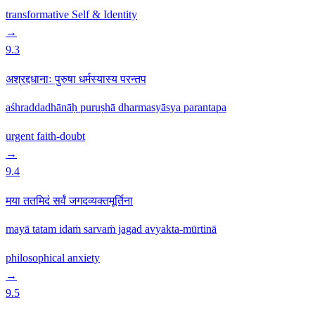
transformative
Self & Identity
→
9.3
अश्रद्दधानाः पुरुषा धर्मस्यास्य परन्तप
aśhraddadhānāḥ puruṣhā dharmasyāsya parantapa
urgent
faith-doubt
→
9.4
मया ततमिदं सर्वं जगदव्यक्तमूर्तिना
mayā tatam idaṁ sarvaṁ jagad avyakta-mūrtinā
philosophical
anxiety
→
9.5