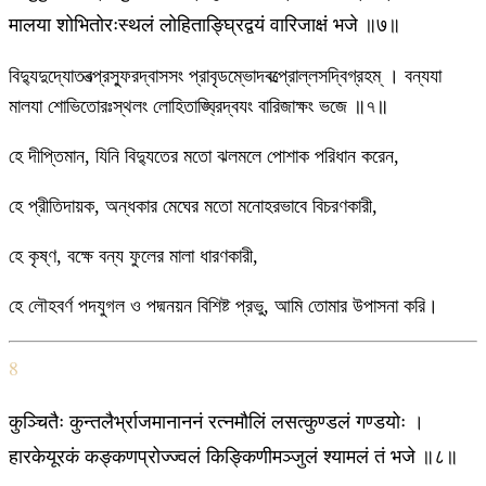
मालया शोभितोरःस्थलं लोहिताङ्घ्रिद्वयं वारिजाक्षं भजे ॥७॥
বিদ্যুদুদ্যোতবত্প্রস্ফুরদ্বাসসং প্রাবৃডম্ভোদবত্প্রোল্লসদ্বিগ্রহম্ । বন্যযা
মালযা শোভিতোরঃস্থলং লোহিতাঙ্ঘ্রিদ্বযং বারিজাক্ষং ভজে ॥৭॥
হে দীপ্তিমান, যিনি বিদ্যুতের মতো ঝলমলে পোশাক পরিধান করেন,
হে প্রীতিদায়ক, অন্ধকার মেঘের মতো মনোহরভাবে বিচরণকারী,
হে কৃষ্ণ, বক্ষে বন্য ফুলের মালা ধারণকারী,
হে লৌহবর্ণ পদযুগল ও পদ্মনয়ন বিশিষ্ট প্রভু, আমি তোমার উপাসনা করি।
8
कुञ्चितैः कुन्तलैर्भ्राजमानाननं रत्नमौलिं लसत्कुण्डलं गण्डयोः ।
हारकेयूरकं कङ्कणप्रोज्ज्वलं किङ्किणीमञ्जुलं श्यामलं तं भजे ॥८॥