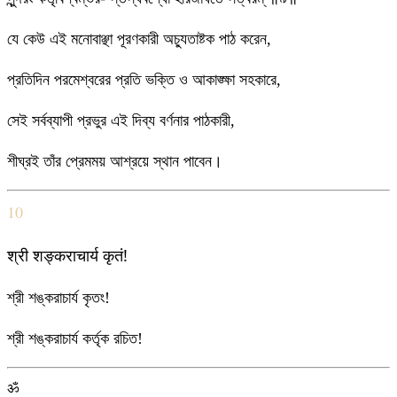
যে কেউ এই মনোবাঞ্ছা পূরণকারী অচ্যুতাষ্টক পাঠ করেন,
প্রতিদিন পরমেশ্বরের প্রতি ভক্তি ও আকাঙ্ক্ষা সহকারে,
সেই সর্বব্যাপী প্রভুর এই দিব্য বর্ণনার পাঠকারী,
শীঘ্রই তাঁর প্রেমময় আশ্রয়ে স্থান পাবেন।
10
श्री शङ्कराचार्य कृतं!
শ্রী শঙ্করাচার্য কৃতং!
শ্রী শঙ্করাচার্য কর্তৃক রচিত!
ॐ