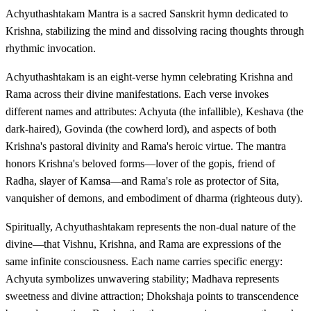
Achyuthashtakam Mantra is a sacred Sanskrit hymn dedicated to
Krishna, stabilizing the mind and dissolving racing thoughts through
rhythmic invocation.
Achyuthashtakam is an eight-verse hymn celebrating Krishna and
Rama across their divine manifestations. Each verse invokes
different names and attributes: Achyuta (the infallible), Keshava (the
dark-haired), Govinda (the cowherd lord), and aspects of both
Krishna's pastoral divinity and Rama's heroic virtue. The mantra
honors Krishna's beloved forms—lover of the gopis, friend of
Radha, slayer of Kamsa—and Rama's role as protector of Sita,
vanquisher of demons, and embodiment of dharma (righteous duty).
Spiritually, Achyuthashtakam represents the non-dual nature of the
divine—that Vishnu, Krishna, and Rama are expressions of the
same infinite consciousness. Each name carries specific energy:
Achyuta symbolizes unwavering stability; Madhava represents
sweetness and divine attraction; Dhokshaja points to transcendence