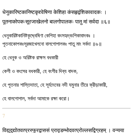
धेनुकारिष्टकानिष्टकृद्द्वेषिणा केशिहा कंसहृद्वंशिकावादकः ।
पूतनाकोपकःसूरजाखेलनो बालगोपालकः पातु मां सर्वदा ॥६॥
ধেনুকারিষ্টকানিষ্টকৃদ্দ্বেষিণা কেশিহা কংসহৃদ্বংশিকাবাদকঃ ।
পূতনাকোপকঃসূরজাখেলনো বালগোপালকঃ পাতু মাং সর্বদা ॥৬॥
হে ধেনুক ও অরিষ্টক রাক্ষস বধকারী
কেশী ও কংসের বধকারী, হে বংশীর দিব্য বাদক,
হে পূতনার শাস্তিদাতা, হে সূর্যদেবের নদী যমুনার তীরে ক্রীড়াকারী,
হে বালগোপাল, সর্বদা আমাকে রক্ষা করো।
7
विद्युदुद्योतवत्प्रस्फुरद्वाससं प्रावृडम्भोदवत्प्रोल्लसद्विग्रहम् । वन्यया