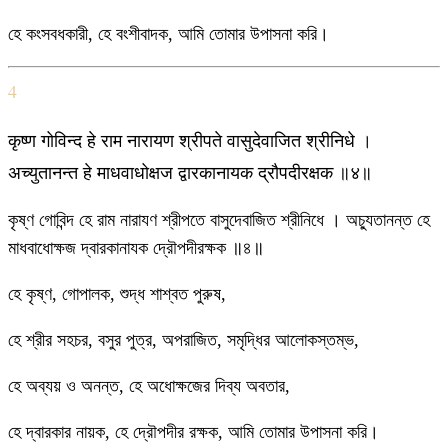
হে কংসবধকারী, হে বংশীবাদক, আমি তোমার উপাসনা করি।
4
कृष्ण गोविन्द हे राम नारायण श्रीपते वासुदेवाजित श्रीनिधे ।
अच्युतानन्त हे माधवाधोक्षज द्वारकानायक द्रौपदीरक्षक ॥४॥
কৃষ্ণ গোবিন্দ হে রাম নারাযণ শ্রীপতে বাসুদেবাজিত শ্রীনিধে । অচ্যুতানন্ত হে
মাধবাধোক্ষজ দ্বারকানাযক দ্রৌপদীরক্ষক ॥৪॥
হে কৃষ্ণ, গোপালক, শুদ্ধ শাশ্বত পুরুষ,
হে শ্রীর সহচর, বসুর পুত্র, অপরাজিত, সমৃদ্ধির আলোকস্তম্ভ,
হে অব্যয় ও অনন্ত, হে অধোক্ষজের দিব্য অবতার,
হে দ্বারকার নায়ক, হে দ্রৌপদীর রক্ষক, আমি তোমার উপাসনা করি।