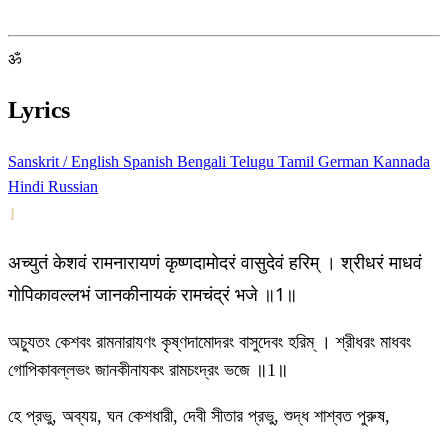
ॐ
Lyrics
Sanskrit / English
Spanish
Bengali
Telugu
Tamil
German
Kannada
Hindi
Russian
1
अच्युतं केशवं रामनारायणं कृष्णदामोदरं वासुदेवं हरिम् । श्रीधरं माधवं
गोपिकावल्लभं जानकीनायकं रामचंद्रं भजे ॥1॥
অচ্যুতং কেশবং রামনারাযণং কৃষ্ণদামোদরং বাসুদেবং হরিম্ । শ্রীধরং মাধবং
গোপিকাবল্লভং জানকীনাযকং রামচংদ্রং ভজে ॥1॥
হে প্রভু, অব্যয়, ঘন কেশধারী, দেবী সীতার প্রভু, শুদ্ধ শাশ্বত পুরুষ,