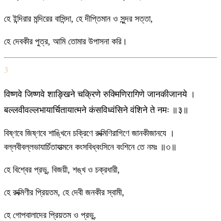
হে ইন্দিরার মন্দিরের বাসিন্দা, হে দীপ্তিমান ও সুন্দর সত্তা,
হে দেবকীর পুত্র, আমি তোমার উপাসনা করি।
3
विष्णवे जिष्णवे शाङ्खिने चक्रिणे रुक्मिणिरागिणे जानकीजानये ।
बल्लवीवल्लभायार्चितायात्मने कंसविध्वंसिने वंशिने ते नमः ॥३॥
বিষ্ণবে জিষ্ণবে শাঙ্খিনে চক্রিণে রুক্মিণিরাগিণে জানকীজানযে ।
বল্লবীবল্লভাযার্চিতাযাত্মনে কংসবিধ্বংসিনে বংশিনে তে নমঃ ॥৩॥
হে বিশ্বের প্রভু, বিজয়ী, শঙ্খ ও চক্রধারী,
হে রুক্মিণীর প্রিয়তম, হে দেবী জনকীর স্বামী,
হে গোপবালাদের প্রিয়তম ও প্রভু,