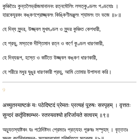
কুঞ্চিতৈঃ কুন্তলৈর্ভ্রাজমানাননং রত্নমৌলিং লসত্কুণ্ডলং গণ্ডযোঃ ।
হারকেযূরকং কঙ্কণপ্রোজ্জ্বলং কিঙ্কিণীমঞ্জুলং শ্যামলং তং ভজে ॥৮॥
হে দিব্য সুন্দর, উজ্জ্বল মুখমণ্ডল ও সুন্দর কুঞ্চিত কেশধারী,
হে প্রভু, মস্তকে দীপ্তিমান রত্ন ও কর্ণে কুণ্ডল ধারণকারী,
হে দিব্যরূপ, হস্তে ও কটিতে উজ্জ্বল কঙ্কণ ধারণকারী,
হে শরীরে মধুর ঘুঙুর ধারণকারী প্রভু, আমি তোমার উপাসনা করি।
9
अच्युतस्याष्टकं यः पठेदिष्टदं प्रेमतः प्रत्यहं पूरुषः सस्पृहम् । वृत्ततः
सुन्दरं कर्तृविश्वम्भर- स्तस्यवश्यो हरिर्जायते सत्वरम् ॥९॥
অচ্যুতস্যাষ্টকং যঃ পঠেদিষ্টদং প্রেমতঃ প্রত্যহং পূরুষঃ সস্পৃহম্ । বৃত্ততঃ
সুন্দরং কর্তৃবিশ্বম্ভর- স্তস্যবশ্যো হরির্জাযতে সত্বরম্ ॥৯॥