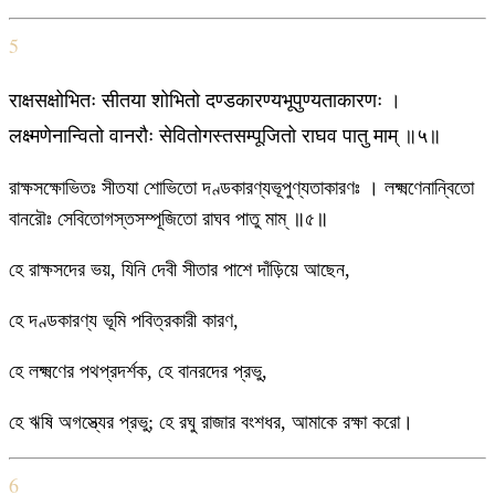
5
राक्षसक्षोभितः सीतया शोभितो दण्डकारण्यभूपुण्यताकारणः ।
लक्ष्मणेनान्वितो वानरौः सेवितोगस्तसम्पूजितो राघव पातु माम् ॥५॥
রাক্ষসক্ষোভিতঃ সীতযা শোভিতো দণ্ডকারণ্যভূপুণ্যতাকারণঃ । লক্ষ্মণেনান্বিতো
বানরৌঃ সেবিতোগস্তসম্পূজিতো রাঘব পাতু মাম্ ॥৫॥
হে রাক্ষসদের ভয়, যিনি দেবী সীতার পাশে দাঁড়িয়ে আছেন,
হে দণ্ডকারণ্য ভূমি পবিত্রকারী কারণ,
হে লক্ষ্মণের পথপ্রদর্শক, হে বানরদের প্রভু,
হে ঋষি অগস্ত্যের প্রভু; হে রঘু রাজার বংশধর, আমাকে রক্ষা করো।
6