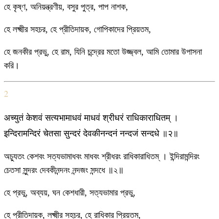
হে কৃষ্ণ, অনিয়ন্ত্রণীয়, বসুর পুত্র, পাপ নাশক,
হে লক্ষ্মীর সহচর, হে প্রীতিদায়ক, গোপিকাদের প্রিয়তম,
হে জনকীর প্রভু, হে রাম, যিনি চন্দ্রের মতো উজ্জ্বল, আমি তোমার উপাসনা
করি।
2
अच्युतं केशवं सत्यभामाधवं माधवं श्रीधरं राधिकाराधितम् ।
इन्दिरामन्दिरं चेतसा सुन्दरं देवकीनन्दनं नन्दजं सन्दधे ॥२॥
অচ্যুতং কেশবং সত্যভামাধবং মাধবং শ্রীধরং রাধিকারাধিতম্ । ইন্দিরামন্দিরং
চেতসা সুন্দরং দেবকীনন্দনং নন্দজং সন্দধে ॥২॥
হে প্রভু, অব্যয়, ঘন কেশধারী, সত্যভামার প্রভু,
হে প্রীতিদায়ক, লক্ষ্মীর সহচর, হে রাধিকার প্রিয়তম,