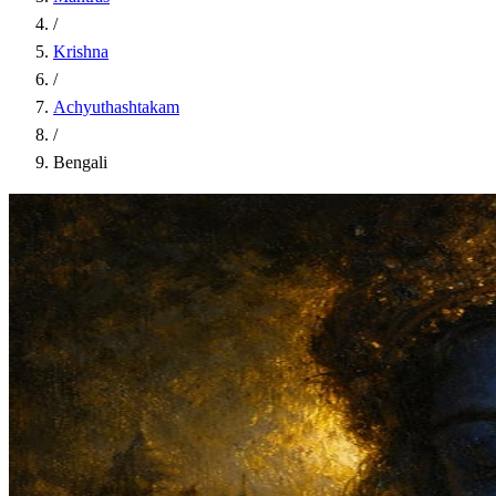
/
Krishna
/
Achyuthashtakam
/
Bengali