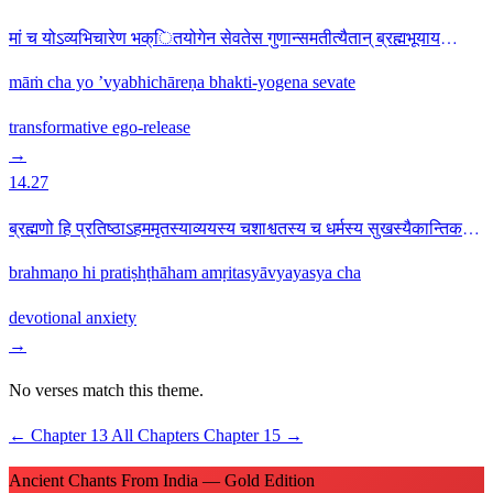
मां च योऽव्यभिचारेण भक्ितयोगेन सेवतेस गुणान्समतीत्यैतान् ब्रह्मभूयाय
कल्पते14.26
māṁ cha yo ’vyabhichāreṇa bhakti-yogena sevate
transformative
ego-release
→
14.27
ब्रह्मणो हि प्रतिष्ठाऽहममृतस्याव्ययस्य चशाश्वतस्य च धर्मस्य सुखस्यैकान्तिकस्य
च14.27
brahmaṇo hi pratiṣhṭhāham amṛitasyāvyayasya cha
devotional
anxiety
→
No verses match this theme.
←
Chapter 13
All Chapters
Chapter 15
→
Ancient Chants From India — Gold Edition