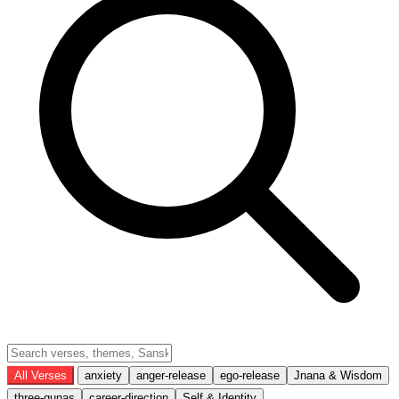
All Verses
anxiety
anger-release
ego-release
Jnana & Wisdom
three-gunas
career-direction
Self & Identity