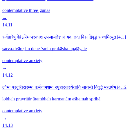
contemplative
three-gunas
→
14.11
सर्वद्वारेषु देहेऽस्मिन्प्रकाश उपजायतेज्ञानं यदा तदा विद्याद्विवृद्धं सत्त्वमित्युत14.11
sarva-dvāreṣhu dehe ’smin prakāśha upajāyate
contemplative
anxiety
→
14.12
लोभः प्रवृत्तिरारम्भः कर्मणामशमः स्पृहारजस्येतानि जायन्ते विवृद्धे भरतर्षभ14.12
lobhaḥ pravṛittir ārambhaḥ karmaṇām aśhamaḥ spṛihā
contemplative
anxiety
→
14.13