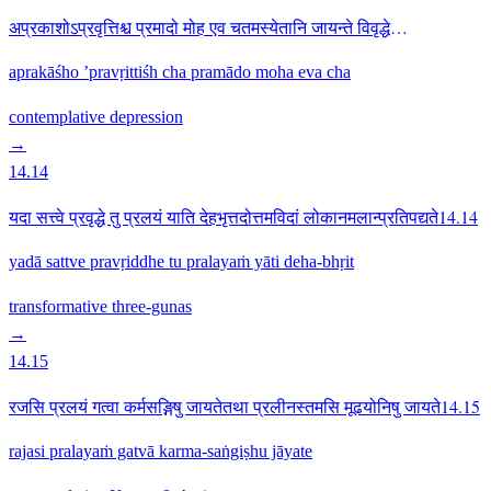
अप्रकाशोऽप्रवृत्तिश्च प्रमादो मोह एव चतमस्येतानि जायन्ते विवृद्धे
कुरुनन्दन14.13
aprakāśho ’pravṛittiśh cha pramādo moha eva cha
contemplative
depression
→
14.14
यदा सत्त्वे प्रवृद्धे तु प्रलयं याति देहभृत्तदोत्तमविदां लोकानमलान्प्रतिपद्यते14.14
yadā sattve pravṛiddhe tu pralayaṁ yāti deha-bhṛit
transformative
three-gunas
→
14.15
रजसि प्रलयं गत्वा कर्मसङ्गिषु जायतेतथा प्रलीनस्तमसि मूढयोनिषु जायते14.15
rajasi pralayaṁ gatvā karma-saṅgiṣhu jāyate