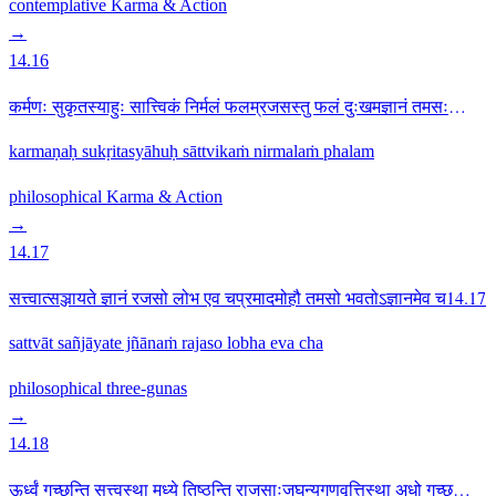
contemplative
Karma & Action
→
14.16
कर्मणः सुकृतस्याहुः सात्त्विकं निर्मलं फलम्रजसस्तु फलं दुःखमज्ञानं तमसः
फलम्14.16
karmaṇaḥ sukṛitasyāhuḥ sāttvikaṁ nirmalaṁ phalam
philosophical
Karma & Action
→
14.17
सत्त्वात्सञ्जायते ज्ञानं रजसो लोभ एव चप्रमादमोहौ तमसो भवतोऽज्ञानमेव च14.17
sattvāt sañjāyate jñānaṁ rajaso lobha eva cha
philosophical
three-gunas
→
14.18
ऊर्ध्वं गच्छन्ति सत्त्वस्था मध्ये तिष्ठन्ति राजसाःजघन्यगुणवृत्तिस्था अधो गच्छन्ति