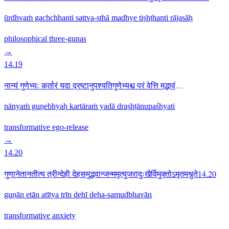
तामसाः14.18
ūrdhvaṁ gachchhanti sattva-sthā madhye tiṣhṭhanti rājasāḥ
philosophical
three-gunas
→
14.19
नान्यं गुणेभ्यः कर्तारं यदा द्रष्टानुपश्यतिगुणेभ्यश्च परं वेत्ति मद्भावं
सोऽधिगच्छति14.19
nānyaṁ guṇebhyaḥ kartāraṁ yadā draṣhṭānupaśhyati
transformative
ego-release
→
14.20
गुणानेतानतीत्य त्रीन्देही देहसमुद्भवान्जन्ममृत्युजरादुःखैर्विमुक्तोऽमृतमश्नुते14.20
guṇān etān atītya trīn dehī deha-samudbhavān
transformative
anxiety
→