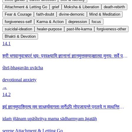
Attachment & Letting Go
grief
Moksha & Liberation
death-rebirth
Fear & Courage
faith-doubt
divine-demonic
Mind & Meditation
forgiveness-self
Karma & Action
depression
focus
suicidal-ideation
healer-purpose
past-life-karma
forgiveness-other
Bhakti & Devotion
14.1
श्री भगवानुवाचपरं भूयः प्रवक्ष्यामि ज्ञानानां ज्ञानमुत्तमम्यज्ज्ञात्वा मुनयः सर्वे परां
सिद्धिमितो गताः14.1
śhrī-bhagavān uvācha
devotional
anxiety
→
14.2
इदं ज्ञानमुपाश्रित्य मम साधर्म्यमागताःसर्गेऽपि नोपजायन्ते प्रलये न व्यथन्ति
च14.2
idaṁ jñānam upāśhritya mama sādharmyam āgatāḥ
serene
Attachment & Letting Go