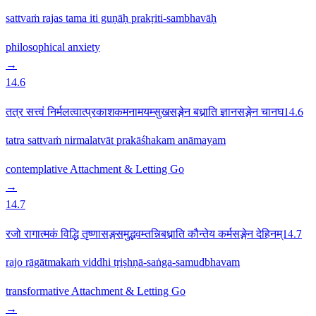
sattvaṁ rajas tama iti guṇāḥ prakṛiti-sambhavāḥ
philosophical
anxiety
→
14.6
तत्र सत्त्वं निर्मलत्वात्प्रकाशकमनामयम्सुखसङ्गेन बध्नाति ज्ञानसङ्गेन चानघ14.6
tatra sattvaṁ nirmalatvāt prakāśhakam anāmayam
contemplative
Attachment & Letting Go
→
14.7
रजो रागात्मकं विद्धि तृष्णासङ्गसमुद्भवम्तन्निबध्नाति कौन्तेय कर्मसङ्गेन देहिनम्14.7
rajo rāgātmakaṁ viddhi tṛiṣhṇā-saṅga-samudbhavam
transformative
Attachment & Letting Go
→