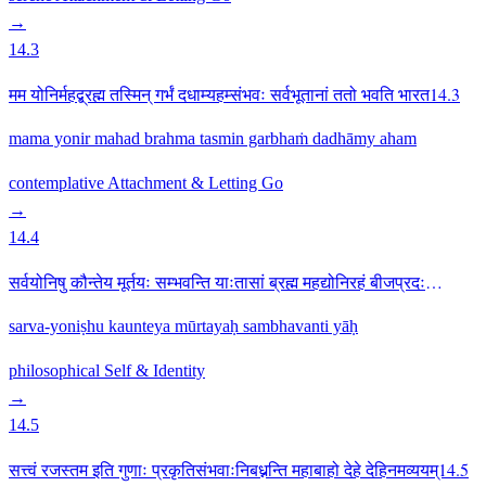
→
14.3
मम योनिर्महद्ब्रह्म तस्मिन् गर्भं दधाम्यहम्संभवः सर्वभूतानां ततो भवति भारत14.3
mama yonir mahad brahma tasmin garbhaṁ dadhāmy aham
contemplative
Attachment & Letting Go
→
14.4
सर्वयोनिषु कौन्तेय मूर्तयः सम्भवन्ति याःतासां ब्रह्म महद्योनिरहं बीजप्रदः
पिता14.4
sarva-yoniṣhu kaunteya mūrtayaḥ sambhavanti yāḥ
philosophical
Self & Identity
→
14.5
सत्त्वं रजस्तम इति गुणाः प्रकृतिसंभवाःनिबध्नन्ति महाबाहो देहे देहिनमव्ययम्14.5