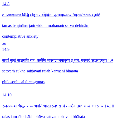
14.8
तमस्त्वज्ञानजं विद्धि मोहनं सर्वदेहिनाम्प्रमादालस्यनिद्राभिस्तन्निबध्नाति
भारत14.8
tamas tv ajñāna-jaṁ viddhi mohanaṁ sarva-dehinām
contemplative
anxiety
→
14.9
सत्त्वं सुखे सञ्जयति रजः कर्मणि भारतज्ञानमावृत्य तु तमः प्रमादे सञ्जयत्युत14.9
sattvaṁ sukhe sañjayati rajaḥ karmaṇi bhārata
philosophical
three-gunas
→
14.10
रजस्तमश्चाभिभूय सत्त्वं भवति भारतरजः सत्त्वं तमश्चैव तमः सत्त्वं रजस्तथा14.10
rajas tamaśh chābhibhūya sattvaṁ bhavati bhārata