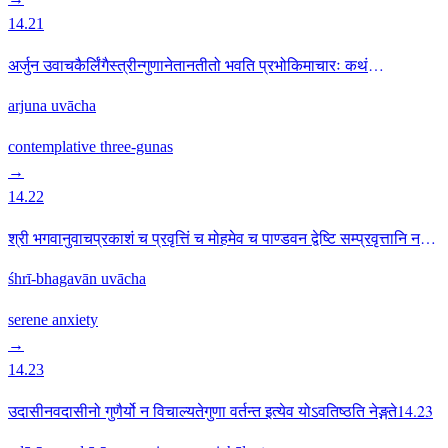
14.21
अर्जुन उवाचकैर्लिंगैस्त्रीन्गुणानेतानतीतो भवति प्रभोकिमाचारः कथं
चैतांस्त्रीन्गुणानतिवर्तते14.21
arjuna uvācha
contemplative
three-gunas
→
14.22
श्री भगवानुवाचप्रकाशं च प्रवृत्तिं च मोहमेव च पाण्डवन द्वेष्टि सम्प्रवृत्तानि न
निवृत्तानि काङ्क्षति14.22
śhrī-bhagavān uvācha
serene
anxiety
→
14.23
उदासीनवदासीनो गुणैर्यो न विचाल्यतेगुणा वर्तन्त इत्येव योऽवतिष्ठति नेङ्गते14.23