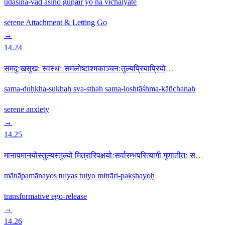
udāsīna-vad āsīno guṇair yo na vichālyate
serene
Attachment & Letting Go
→
14.24
समदुःखसुखः स्वस्थः समलोष्टाश्मकाञ्चनःतुल्यप्रियाप्रियो
धीरस्तुल्यनिन्दात्मसंस्तुतिः14.24
sama-duḥkha-sukhaḥ sva-sthaḥ sama-loṣhṭāśhma-kāñchanaḥ
serene
anxiety
→
14.25
मानापमानयोस्तुल्यस्तुल्यो मित्रारिपक्षयोःसर्वारम्भपरित्यागी गुणातीतः स
उच्यते14.25
mānāpamānayos tulyas tulyo mitrāri-pakṣhayoḥ
transformative
ego-release
→
14.26