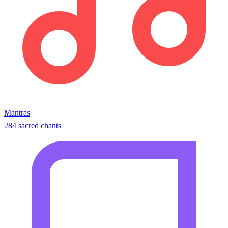
Mantras
284 sacred chants