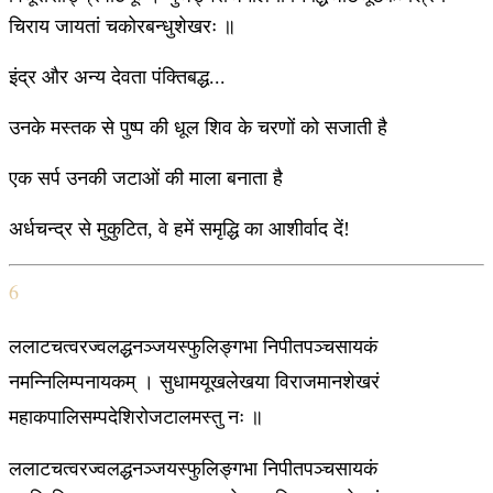
चिराय जायतां चकोरबन्धुशेखरः ॥
इंद्र और अन्य देवता पंक्तिबद्ध...
उनके मस्तक से पुष्प की धूल शिव के चरणों को सजाती है
एक सर्प उनकी जटाओं की माला बनाता है
अर्धचन्द्र से मुकुटित, वे हमें समृद्धि का आशीर्वाद दें!
6
ललाटचत्वरज्वलद्धनञ्जयस्फुलिङ्गभा निपीतपञ्चसायकं
नमन्निलिम्पनायकम् । सुधामयूखलेखया विराजमानशेखरं
महाकपालिसम्पदेशिरोजटालमस्तु नः ॥
ललाटचत्वरज्वलद्धनञ्जयस्फुलिङ्गभा निपीतपञ्चसायकं