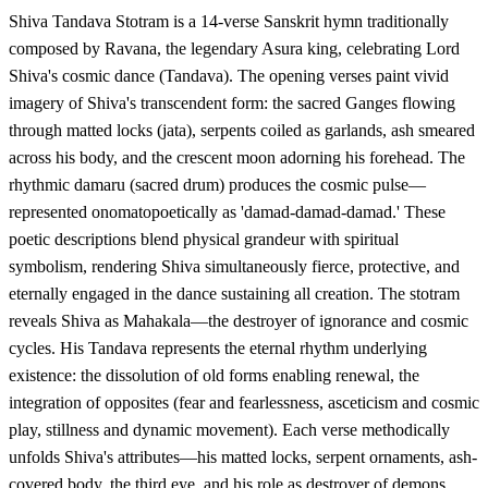
Shiva Tandava Stotram is a 14-verse Sanskrit hymn traditionally
composed by Ravana, the legendary Asura king, celebrating Lord
Shiva's cosmic dance (Tandava). The opening verses paint vivid
imagery of Shiva's transcendent form: the sacred Ganges flowing
through matted locks (jata), serpents coiled as garlands, ash smeared
across his body, and the crescent moon adorning his forehead. The
rhythmic damaru (sacred drum) produces the cosmic pulse—
represented onomatopoetically as 'damad-damad-damad.' These
poetic descriptions blend physical grandeur with spiritual
symbolism, rendering Shiva simultaneously fierce, protective, and
eternally engaged in the dance sustaining all creation. The stotram
reveals Shiva as Mahakala—the destroyer of ignorance and cosmic
cycles. His Tandava represents the eternal rhythm underlying
existence: the dissolution of old forms enabling renewal, the
integration of opposites (fear and fearlessness, asceticism and cosmic
play, stillness and dynamic movement). Each verse methodically
unfolds Shiva's attributes—his matted locks, serpent ornaments, ash-
covered body, the third eye, and his role as destroyer of demons