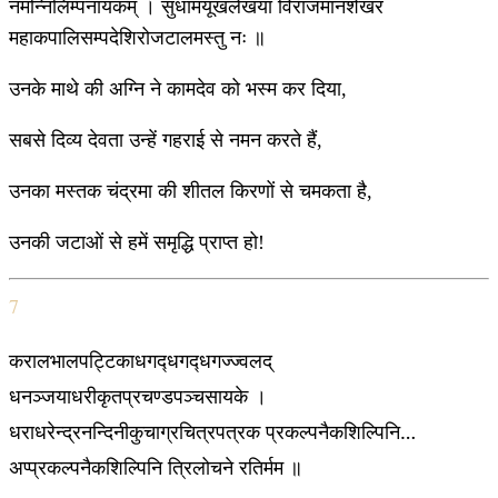
नमन्निलिम्पनायकम् । सुधामयूखलेखया विराजमानशेखरं
महाकपालिसम्पदेशिरोजटालमस्तु नः ॥
उनके माथे की अग्नि ने कामदेव को भस्म कर दिया,
सबसे दिव्य देवता उन्हें गहराई से नमन करते हैं,
उनका मस्तक चंद्रमा की शीतल किरणों से चमकता है,
उनकी जटाओं से हमें समृद्धि प्राप्त हो!
7
करालभालपट्टिकाधगद्‍धगद्‍धगज्ज्वलद्
धनञ्जयाधरीकृतप्रचण्डपञ्चसायके ।
धराधरेन्द्रनन्दिनीकुचाग्रचित्रपत्रक प्रकल्पनैकशिल्पिनि…
अप्प्रकल्पनैकशिल्पिनि त्रिलोचने रतिर्मम ॥