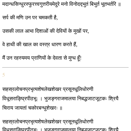
मदान्धसिन्धुरस्फुरत्त्वगुत्तरीयमेदुरे मनो विनोदद्‍भुतं बिभुर्त भूतभर्तरि ॥
सर्प की मणि उन पर चमकती है,
उसकी लाल आभा दिशाओं की देवियों के मुखों पर,
वे हाथी की खाल का वस्त्र धारण करते हैं,
मैं उन रहस्यमय प्राणियों के देवता से मुग्ध हूँ!
5
सहस्रलोचनप्रभृत्यशेषलेखशेखर प्रसूनधूलिधोरणी
विधूसराङ्घ्रिपीठभूः । भुजङ्गराजमालया निबद्धजाटजूटकः श्रियै
चिराय जायतां चकोरबन्धुशेखरः ॥
सहस्रलोचनप्रभृत्यशेषलेखशेखर प्रसूनधूलिधोरणी
विधूसराङ्घ्रिपीठभूः । भुजङ्गराजमालया निबद्धजाटजूटकः श्रियै