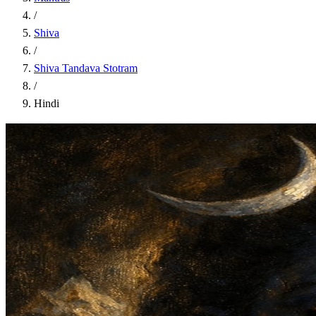
/
Shiva
/
Shiva Tandava Stotram
/
Hindi