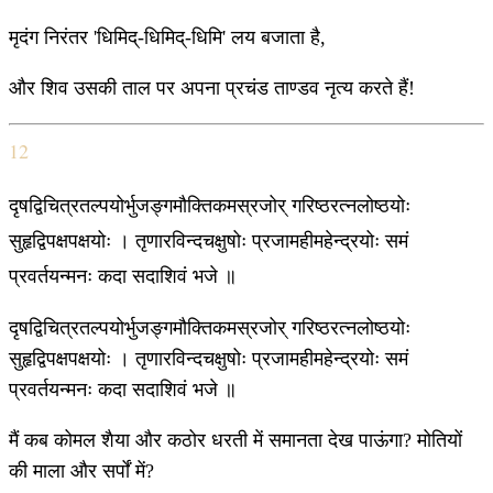
मृदंग निरंतर 'धिमिद्-धिमिद्-धिमि' लय बजाता है,
और शिव उसकी ताल पर अपना प्रचंड ताण्डव नृत्य करते हैं!
12
दृषद्विचित्रतल्पयोर्भुजङ्गमौक्तिकमस्रजोर् गरिष्ठरत्नलोष्ठयोः
सुहृद्विपक्षपक्षयोः । तृणारविन्दचक्षुषोः प्रजामहीमहेन्द्रयोः समं
प्रवर्तयन्मनः कदा सदाशिवं भजे ॥
दृषद्विचित्रतल्पयोर्भुजङ्गमौक्तिकमस्रजोर् गरिष्ठरत्नलोष्ठयोः
सुहृद्विपक्षपक्षयोः । तृणारविन्दचक्षुषोः प्रजामहीमहेन्द्रयोः समं
प्रवर्तयन्मनः कदा सदाशिवं भजे ॥
मैं कब कोमल शैया और कठोर धरती में समानता देख पाऊंगा? मोतियों
की माला और सर्पों में?