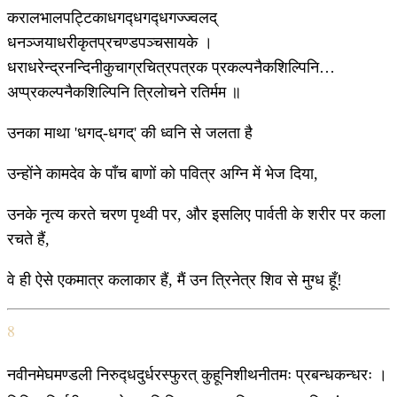
करालभालपट्टिकाधगद्‍धगद्‍धगज्ज्वलद्
धनञ्जयाधरीकृतप्रचण्डपञ्चसायके ।
धराधरेन्द्रनन्दिनीकुचाग्रचित्रपत्रक प्रकल्पनैकशिल्पिनि…
अप्प्रकल्पनैकशिल्पिनि त्रिलोचने रतिर्मम ॥
उनका माथा 'धगद्-धगद्' की ध्वनि से जलता है
उन्होंने कामदेव के पाँच बाणों को पवित्र अग्नि में भेज दिया,
उनके नृत्य करते चरण पृथ्वी पर, और इसलिए पार्वती के शरीर पर कला
रचते हैं,
वे ही ऐसे एकमात्र कलाकार हैं, मैं उन त्रिनेत्र शिव से मुग्ध हूँ!
8
नवीनमेघमण्डली निरुद्‍धदुर्धरस्फुरत् कुहूनिशीथनीतमः प्रबन्धकन्धरः ।