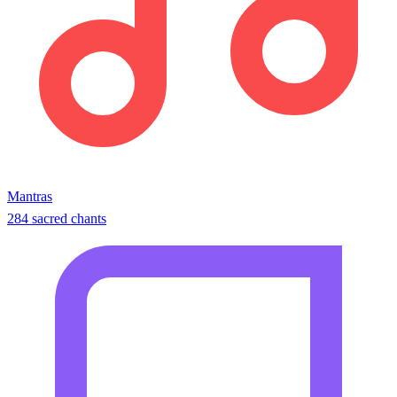
Mantras
284 sacred chants