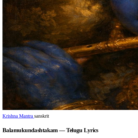
Krishna Mantra
sanskrit
Balamukundashtakam — Telugu Lyrics