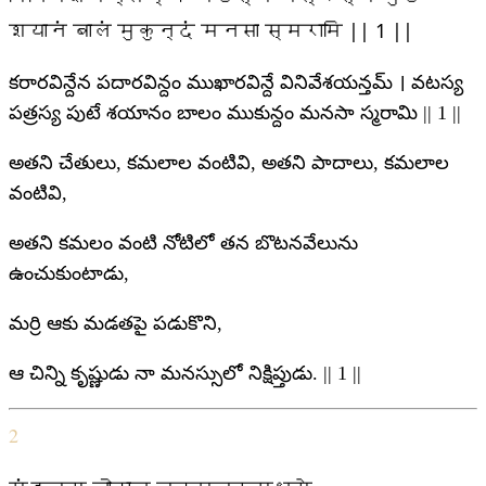
शयानं बालं मुकुन्दं मनसा स्मरामि || 1 ||
కరారవిన్దేన పదారవిన్దం ముఖారవిన్దే వినివేశయన్తమ్ । వటస్య
పత్రస్య పుటే శయానం బాలం ముకున్దం మనసా స్మరామి || 1 ||
అతని చేతులు, కమలాల వంటివి, అతని పాదాలు, కమలాల
వంటివి,
అతని కమలం వంటి నోటిలో తన బొటనవేలును
ఉంచుకుంటాడు,
మర్రి ఆకు మడతపై పడుకొని,
ఆ చిన్ని కృష్ణుడు నా మనస్సులో నిక్షిప్తుడు. || 1 ||
2