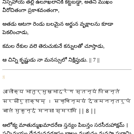
నిస్సహాయ తల్లి ఉలూఖలానికి కట్టబడ్డా, అతని ముఖం
వీరోచితంగా ప్రకాశవంతంగా,
అతడు ఆటగా రెండు బలమైన అర్జున వృక్షాలను కూడా
పెకలించాడు,
కమల రేకుల వలె తెరుచుకునే కన్నులతో చూస్తాడు,
ఆ చిన్ని కృష్ణుడు నా మనస్సులో నిక్షిప్తుడు. || 7 ||
8
आलोक्य मातुर्मुखमादरेण स्तन्यं पिबन्तं
सरसीरुहाक्षम् । सच्चिन्मयं देवमनन्तरूपं
बालं मुकुन्दं मनसा स्मरामि || 8 ||
ఆలోక్య మాతుర్ముఖమాదరేణ స్తన్యం పిబన్తం సరసీరుహాక్షమ్ ।
సచ్చిన్మయం దేవమనన్తరూపం బాలం ముకున్దం మనసా స్మరామి