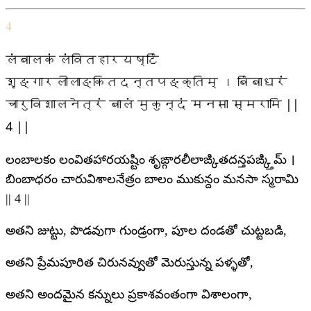
4
लंबालकं लंवितहारयष्टिं
शृङ्गारलीलाङ्कितदन्तपङ्क्तिम् । बिंबाधरं
चारुविशालनेत्रं बालं मुकुन्दं मनसा स्मरामि ||
4 ||
లంబాలకం లంవితహారయష్టిం శృఙ్గారలీలాఙ్కితదన్తపఙ్క్తిమ్ ।
బింబాధరం చారువిశాలనేత్రం బాలం ముకున్దం మనసా స్మరామి
|| 4 ||
అతని జుట్టు, పొడవుగా గుండ్రంగా, పూల దండతో చుట్టబడి,
అతని ప్రేమపూరిత చిరునవ్వుతో మెరుస్తున్న పళ్ళతో,
అతని అందమైన కన్నులు ప్రకాశవంతంగా విశాలంగా,