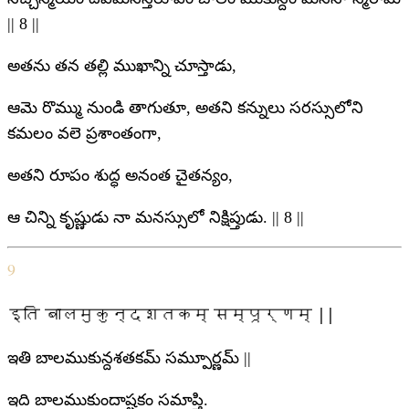
|| 8 ||
అతను తన తల్లి ముఖాన్ని చూస్తాడు,
ఆమె రొమ్ము నుండి తాగుతూ, అతని కన్నులు సరస్సులోని
కమలం వలె ప్రశాంతంగా,
అతని రూపం శుద్ధ అనంత చైతన్యం,
ఆ చిన్ని కృష్ణుడు నా మనస్సులో నిక్షిప్తుడు. || 8 ||
9
इति बालमुकुन्दशतकम् सम्पूर्णम् ||
ఇతి బాలముకున్దశతకమ్ సమ్పూర్ణమ్ ||
ఇది బాలముకుందాష్టకం సమాప్తి.