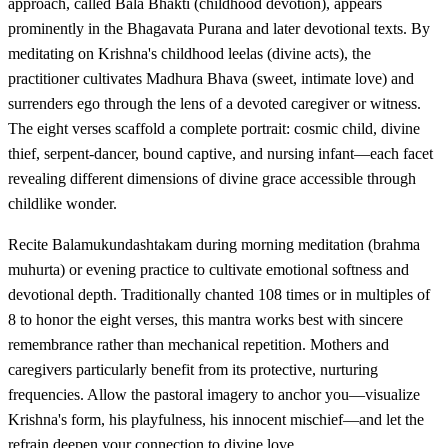
approach, called Bala Bhakti (childhood devotion), appears
prominently in the Bhagavata Purana and later devotional texts. By
meditating on Krishna's childhood leelas (divine acts), the
practitioner cultivates Madhura Bhava (sweet, intimate love) and
surrenders ego through the lens of a devoted caregiver or witness.
The eight verses scaffold a complete portrait: cosmic child, divine
thief, serpent-dancer, bound captive, and nursing infant—each facet
revealing different dimensions of divine grace accessible through
childlike wonder.
Recite Balamukundashtakam during morning meditation (brahma
muhurta) or evening practice to cultivate emotional softness and
devotional depth. Traditionally chanted 108 times or in multiples of
8 to honor the eight verses, this mantra works best with sincere
remembrance rather than mechanical repetition. Mothers and
caregivers particularly benefit from its protective, nurturing
frequencies. Allow the pastoral imagery to anchor you—visualize
Krishna's form, his playfulness, his innocent mischief—and let the
refrain deepen your connection to divine love.