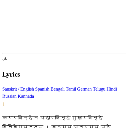
ॐ
Lyrics
Sanskrit / English
Spanish
Bengali
Tamil
German
Telugu
Hindi
Russian
Kannada
1
करारविन्देन पदारविन्दं मुखारविन्दे
विनिवेशयन्तम् । वटस्य पत्रस्य पुटे