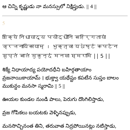
ఆ చిన్ని కృష్ణుడు నా మనస్సులో నిక్షిప్తుడు. || 4 ||
5
शिक्ये निधायाद्य पयोदधीनि बहिर्गतायां
व्रजनायिकायाम् । भुक्त्वा यथेष्टं कपटेन
सुप्तं बालं मुकुन्दं मनसा स्मरामि || 5 ||
శిక్యే నిధాయాద్య పయోదధీని బహిర్గతాయాం
వ్రజనాయికాయామ్ । భుక్త్వా యథేష్టం కపటేన సుప్తం బాలం
ముకున్దం మనసా స్మరామి || 5 ||
ఊయల కుండల నుండి పాలు, పెరుగు దొంగిలిస్తాడు,
వ్రజ గోపికలు బయటకు వెళ్ళినప్పుడు,
మనసొచ్చినంత తిని, తరువాత నిద్రపోయినట్లు నటిస్తాడు,