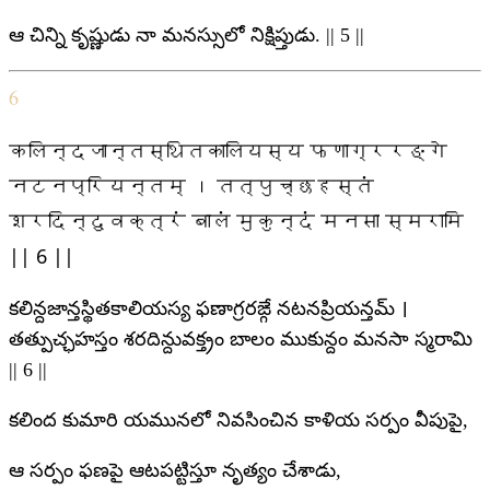
ఆ చిన్ని కృష్ణుడు నా మనస్సులో నిక్షిప్తుడు. || 5 ||
6
कलिन्दजान्तस्थितकालियस्य फणाग्ररङ्गे
नटनप्रियन्तम् । तत्पुच्छहस्तं
शरदिन्दुवक्त्रं बालं मुकुन्दं मनसा स्मरामि
|| 6 ||
కలిన్దజాన్తస్థితకాలియస్య ఫణాగ్రరఙ్గే నటనప్రియన్తమ్ ।
తత్పుచ్ఛహస్తం శరదిన్దువక్త్రం బాలం ముకున్దం మనసా స్మరామి
|| 6 ||
కలింద కుమారి యమునలో నివసించిన కాళియ సర్పం వీపుపై,
ఆ సర్పం ఫణపై ఆటపట్టిస్తూ నృత్యం చేశాడు,