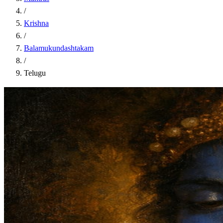
/
Krishna
/
Balamukundashtakam
/
Telugu