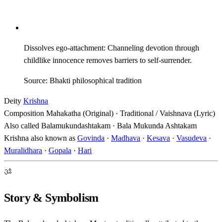
Dissolves ego-attachment: Channeling devotion through
childlike innocence removes barriers to self-surrender.
Source: Bhakti philosophical tradition
Deity
Krishna
Composition
Mahakatha (Original) · Traditional / Vaishnava (Lyric)
Also called
Balamukundashtakam · Bala Mukunda Ashtakam
Krishna also known as
Govinda
·
Madhava
·
Kesava
·
Vasudeva
·
Muralidhara
·
Gopala
·
Hari
ॐ
Story & Symbolism