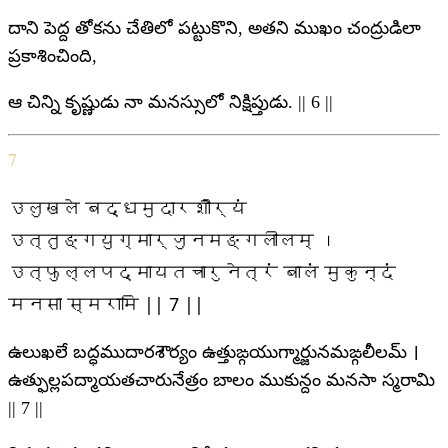
దాని పెద్ద తోకను చేతిలో పట్టుకొని, అతని ముఖం చంద్రుడిలా
ప్రకాశించింది,
ఆ చిన్ని కృష్ణుడు నా మనస్సులో నిక్షిప్తుడు. || 6 ||
7
उलुखले बद्धमुदारशौर्यं
उत्तुङ्गयुग्मार्जुनमङ्गलीलम् ।
उत्फुल्लपद्मायतचारुनेत्रं बालं मुकुन्दं
मनसा स्मरामि || 7 ||
ఉలుఖలే బద్ధముదారశౌర్యం ఉత్తుఙ్గయుగ్మార్జునమఙ్గలీలమ్ ।
ఉత్ఫుల్లపద్మాయతచారునేత్రం బాలం ముకున్దం మనసా స్మరామి
|| 7 ||