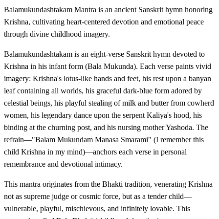
Balamukundashtakam Mantra is an ancient Sanskrit hymn honoring
Krishna, cultivating heart-centered devotion and emotional peace
through divine childhood imagery.
Balamukundashtakam is an eight-verse Sanskrit hymn devoted to
Krishna in his infant form (Bala Mukunda). Each verse paints vivid
imagery: Krishna's lotus-like hands and feet, his rest upon a banyan
leaf containing all worlds, his graceful dark-blue form adored by
celestial beings, his playful stealing of milk and butter from cowherd
women, his legendary dance upon the serpent Kaliya's hood, his
binding at the churning post, and his nursing mother Yashoda. The
refrain—"Balam Mukundam Manasa Smarami" (I remember this
child Krishna in my mind)—anchors each verse in personal
remembrance and devotional intimacy.
This mantra originates from the Bhakti tradition, venerating Krishna
not as supreme judge or cosmic force, but as a tender child—
vulnerable, playful, mischievous, and infinitely lovable. This