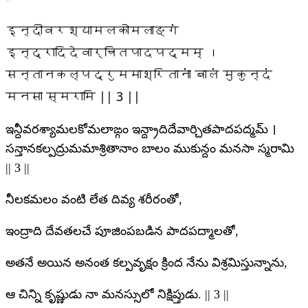
इन्दीवरश्यामलकोमलाङ्गं
इन्द्रादिदेवार्चितपादपद्मम् ।
सन्तानकल्पद्रुममाश्रितानां बालं मुकुन्दं
मनसा स्मरामि || 3 ||
ఇన్దీవరశ్యామలకోమలాఙ్గం ఇన్ద్రాదిదేవార్చితపాదపద్మమ్ ।
సన్తానకల్పద్రుమమాశ్రితానాం బాలం ముకున్దం మనసా స్మరామి
|| 3 ||
నీలకమలం వంటి లేత దివ్య శరీరంతో,
ఇంద్రాది దేవతలచే పూజింపబడిన పాదపద్మాలతో,
అతనే అయిన అనంత కల్పవృక్షం క్రింద నేను విశ్రమిస్తున్నాను,
ఆ చిన్ని కృష్ణుడు నా మనస్సులో నిక్షిప్తుడు. || 3 ||