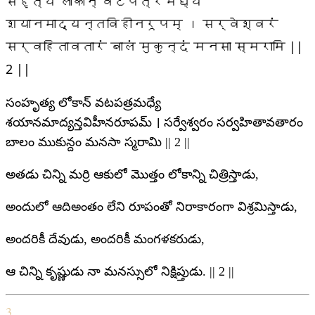
संहृत्य लोकान् वटपत्रमध्ये
शयानमाद्यन्तविहीनरूपम् । सर्वेश्वरं
सर्वहितावतारं बालं मुकुन्दं मनसा स्मरामि ||
2 ||
సంహృత్య లోకాన్ వటపత్రమధ్యే
శయానమాద్యన్తవిహీనరూపమ్ । సర్వేశ్వరం సర్వహితావతారం
బాలం ముకున్దం మనసా స్మరామి || 2 ||
అతడు చిన్ని మర్రి ఆకులో మొత్తం లోకాన్ని చిత్రిస్తాడు,
అందులో ఆదిఅంతం లేని రూపంతో నిరాకారంగా విశ్రమిస్తాడు,
అందరికీ దేవుడు, అందరికీ మంగళకరుడు,
ఆ చిన్ని కృష్ణుడు నా మనస్సులో నిక్షిప్తుడు. || 2 ||
3