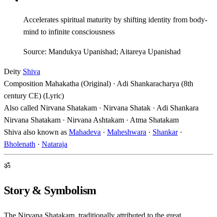
Accelerates spiritual maturity by shifting identity from body-
mind to infinite consciousness
Source: Mandukya Upanishad; Aitareya Upanishad
Deity
Shiva
Composition
Mahakatha (Original) · Adi Shankaracharya (8th
century CE) (Lyric)
Also called
Nirvana Shatakam · Nirvana Shatak · Adi Shankara
Nirvana Shatakam · Nirvana Ashtakam · Atma Shatakam
Shiva also known as
Mahadeva
·
Maheshwara
·
Shankar
·
Bholenath
·
Nataraja
ॐ
Story & Symbolism
The Nirvana Shatakam, traditionally attributed to the great