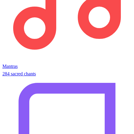
Mantras
284 sacred chants