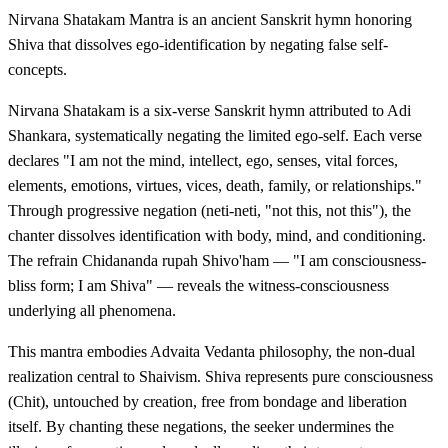
Nirvana Shatakam Mantra is an ancient Sanskrit hymn honoring
Shiva that dissolves ego-identification by negating false self-
concepts.
Nirvana Shatakam is a six-verse Sanskrit hymn attributed to Adi
Shankara, systematically negating the limited ego-self. Each verse
declares "I am not the mind, intellect, ego, senses, vital forces,
elements, emotions, virtues, vices, death, family, or relationships."
Through progressive negation (neti-neti, "not this, not this"), the
chanter dissolves identification with body, mind, and conditioning.
The refrain Chidananda rupah Shivo'ham — "I am consciousness-
bliss form; I am Shiva" — reveals the witness-consciousness
underlying all phenomena.
This mantra embodies Advaita Vedanta philosophy, the non-dual
realization central to Shaivism. Shiva represents pure consciousness
(Chit), untouched by creation, free from bondage and liberation
itself. By chanting these negations, the seeker undermines the