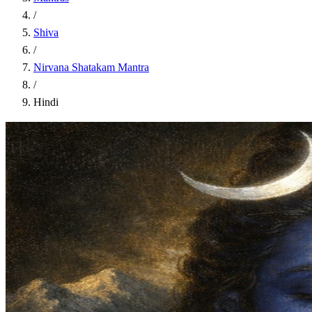
/
Shiva
/
Nirvana Shatakam Mantra
/
Hindi