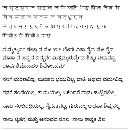
न मृत्युर्न शङ्का न मे जाति भेदः पिता नैव मे
नैव माता न जन्म न बन्धुर्न
मित्रम्गुरुर्नैव शिष्यः चिदानन्द रूपः
शिवोऽहं शिवोऽहम्
ನ ಮೃತ್ಯುರ್ನ ಶಙ್ಕಾ ನ ಮೇ ಜಾತಿ ಭೇದಃ ಪಿತಾ ನೈವ ಮೇ ನೈವ
ಮಾತಾ ನ ಜನ್ಮ ನ ಬನ್ಧುರ್ನ ಮಿತ್ರಮ್ಗುರುರ್ನೈವ ಶಿಷ್ಯಃ ಚಿದಾನನ್ದ
ರೂಪಃ ಶಿವೋಽಹಂ ಶಿವೋಽಹಮ್
ನನಗೆ ಮರಣವಿಲ್ಲ, ಮರಣದ ಭಯವಿಲ್ಲ, ಜಾತಿ ಅಥವಾ ಧರ್ಮವಿಲ್ಲ
ನನಗೆ ತಂದೆಯಿಲ್ಲ, ತಾಯಿಯಿಲ್ಲ, ಏಕೆಂದರೆ ನಾನು ಹುಟ್ಟಿರಲಿಲ್ಲ
ನಾನು ಸಂಬಂಧಿಯಲ್ಲ, ಸ್ನೇಹಿತನಲ್ಲ, ಗುರುವಲ್ಲ ಅಥವಾ ಶಿಷ್ಯನಲ್ಲ
ನಾನು ಚೈತನ್ಯ ಮತ್ತು ಆನಂದದ ರೂಪ, ನಾನು ಶಾಶ್ವತ ಶಿವ