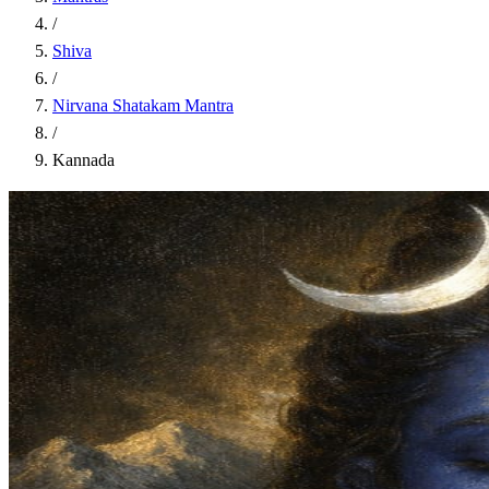
/
Shiva
/
Nirvana Shatakam Mantra
/
Kannada