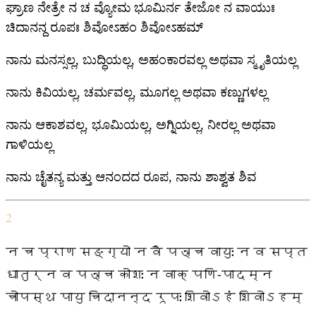
ಘ್ರಾಣ ನೇತ್ರೇ ನ ಚ ವ್ಯೋಮ ಭೂಮಿರ್ನ ತೇಜೋ ನ ವಾಯುಃ
ಚಿದಾನನ್ದ ರೂಪಃ ಶಿವೋಽಹಂ ಶಿವೋಽಹಮ್
ನಾನು ಮನಸ್ಸಲ್ಲ, ಬುದ್ಧಿಯಲ್ಲ, ಅಹಂಕಾರವಲ್ಲ ಅಥವಾ ಸ್ಮೃತಿಯಲ್ಲ
ನಾನು ಕಿವಿಯಲ್ಲ, ಚರ್ಮವಲ್ಲ, ಮೂಗಲ್ಲ ಅಥವಾ ಕಣ್ಣುಗಳಲ್ಲ
ನಾನು ಆಕಾಶವಲ್ಲ, ಭೂಮಿಯಲ್ಲ, ಅಗ್ನಿಯಲ್ಲ, ನೀರಲ್ಲ ಅಥವಾ
ಗಾಳಿಯಲ್ಲ
ನಾನು ಚೈತನ್ಯ ಮತ್ತು ಆನಂದದ ರೂಪ, ನಾನು ಶಾಶ್ವತ ಶಿವ
2
न च प्राण सङ्ग्यो न वै पञ्च वायुः न व सप्त
धातुर्न व पञ्च कोशः न वाक् पणि-पादम्न
चोपस्थ पायु चिदानन्द रूपः शिवोऽहं शिवोऽहम्