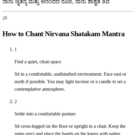
ನಾನು ಚೈತನ್ಯ ಮತ್ತು ಆನಂದದ ರೂಪ, ನಾನು ಶಾಶ್ವತ ಶಿವ
ॐ
How to Chant Nirvana Shatakam Mantra
1
Find a quiet, clean space
Sit in a comfortable, undisturbed environment. Face east or
north if possible. You may light incense or a candle to set a
contemplative atmosphere.
2
Settle into a comfortable posture
Sit cross-legged on the floor or upright in a chair. Keep the
spine erect and place the hands on the knees with palms