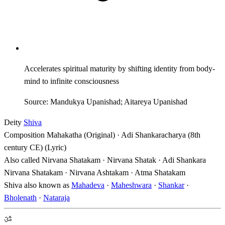
Accelerates spiritual maturity by shifting identity from body-
mind to infinite consciousness
Source: Mandukya Upanishad; Aitareya Upanishad
Deity
Shiva
Composition
Mahakatha (Original) · Adi Shankaracharya (8th
century CE) (Lyric)
Also called
Nirvana Shatakam · Nirvana Shatak · Adi Shankara
Nirvana Shatakam · Nirvana Ashtakam · Atma Shatakam
Shiva also known as
Mahadeva
·
Maheshwara
·
Shankar
·
Bholenath
·
Nataraja
ॐ