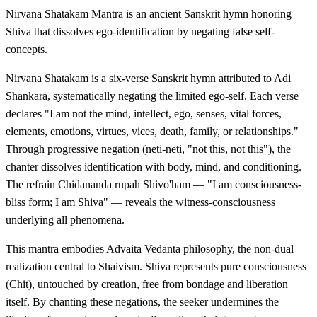
Nirvana Shatakam Mantra is an ancient Sanskrit hymn honoring
Shiva that dissolves ego-identification by negating false self-
concepts.
Nirvana Shatakam is a six-verse Sanskrit hymn attributed to Adi
Shankara, systematically negating the limited ego-self. Each verse
declares "I am not the mind, intellect, ego, senses, vital forces,
elements, emotions, virtues, vices, death, family, or relationships."
Through progressive negation (neti-neti, "not this, not this"), the
chanter dissolves identification with body, mind, and conditioning.
The refrain Chidananda rupah Shivo'ham — "I am consciousness-
bliss form; I am Shiva" — reveals the witness-consciousness
underlying all phenomena.
This mantra embodies Advaita Vedanta philosophy, the non-dual
realization central to Shaivism. Shiva represents pure consciousness
(Chit), untouched by creation, free from bondage and liberation
itself. By chanting these negations, the seeker undermines the