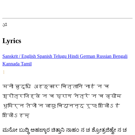
ॐ
Lyrics
Sanskrit / English
Spanish
Telugu
Hindi
German
Russian
Bengali
Kannada
Tamil
1
मनो बुद्धि अहङ्कार चित्तानि नाहं न च
श्रोत्रजिह्वे न च घ्राण नेत्रे न च व्योम
भूमिर्न तेजो न वायुः चिदानन्द रूपः शिवोऽहं
शिवोऽहम्
ಮನೋ ಬುದ್ಧಿ ಅಹಙ್ಕಾರ ಚಿತ್ತಾನಿ ನಾಹಂ ನ ಚ ಶ್ರೋತ್ರಜಿಹ್ವೇ ನ ಚ