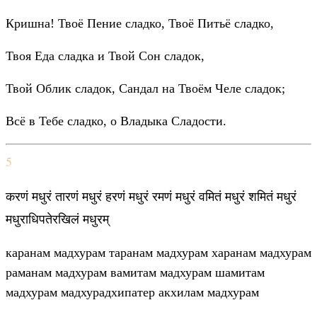
Кришна! Твоё Пение сладко, Твоё Питьё сладко,
Твоя Еда сладка и Твой Сон сладок,
Твой Облик сладок, Сандал на Твоём Челе сладок;
Всё в Тебе сладко, о Владыка Сладости.
5
करणं मधुरं तारणं मधुरं हरणं मधुरं रमणं मधुरं वमितं मधुरं शमितं मधुरं
मधुराधिपतेरखिलं मधुरम्
каранам мадхурам таранам мадхурам харанам мадхурам
раманам мадхурам вамитам мадхурам шамитам
мадхурам мадхурадхипатер акхилам мадхурам