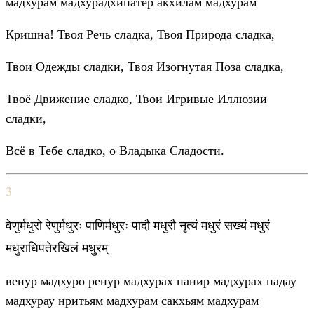
мадхурам мадхурадхипатер акхилам мадхурам
Кришна! Твоя Речь сладка, Твоя Природа сладка,
Твои Одежды сладки, Твоя Изогнутая Поза сладка,
Твоё Движение сладко, Твои Игривые Иллюзии
сладки,
Всё в Тебе сладко, о Владыка Сладости.
3
वेणुर्मधुरो रेणुर्मधुरः पाणिर्मधुरः पादौ मधुरौ नृत्यं मधुरं सख्यं मधुरं
मधुराधिपतेरखिलं मधुरम्
венур мадхуро ренур мадхурах панир мадхурах падау
мадхурау нритьям мадхурам сакхьям мадхурам