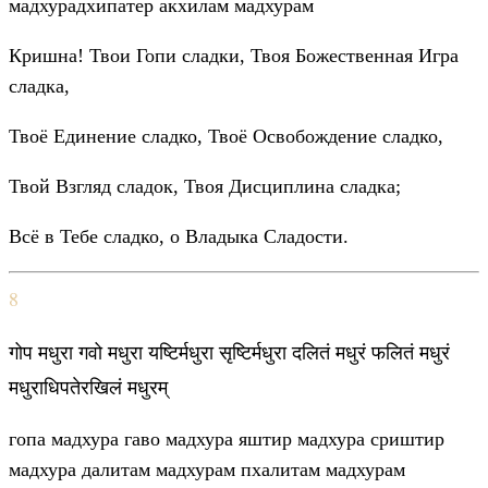
мадхурадхипатер акхилам мадхурам
Кришна! Твои Гопи сладки, Твоя Божественная Игра
сладка,
Твоё Единение сладко, Твоё Освобождение сладко,
Твой Взгляд сладок, Твоя Дисциплина сладка;
Всё в Тебе сладко, о Владыка Сладости.
8
गोप मधुरा गवो मधुरा यष्टिर्मधुरा सृष्टिर्मधुरा दलितं मधुरं फलितं मधुरं
मधुराधिपतेरखिलं मधुरम्
гопа мадхура гаво мадхура яштир мадхура сриштир
мадхура далитам мадхурам пхалитам мадхурам