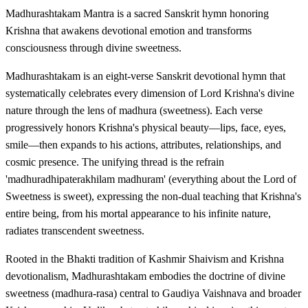
Madhurashtakam Mantra is a sacred Sanskrit hymn honoring
Krishna that awakens devotional emotion and transforms
consciousness through divine sweetness.
Madhurashtakam is an eight-verse Sanskrit devotional hymn that
systematically celebrates every dimension of Lord Krishna's divine
nature through the lens of madhura (sweetness). Each verse
progressively honors Krishna's physical beauty—lips, face, eyes,
smile—then expands to his actions, attributes, relationships, and
cosmic presence. The unifying thread is the refrain
'madhuradhipaterakhilam madhuram' (everything about the Lord of
Sweetness is sweet), expressing the non-dual teaching that Krishna's
entire being, from his mortal appearance to his infinite nature,
radiates transcendent sweetness.
Rooted in the Bhakti tradition of Kashmir Shaivism and Krishna
devotionalism, Madhurashtakam embodies the doctrine of divine
sweetness (madhura-rasa) central to Gaudiya Vaishnava and broader