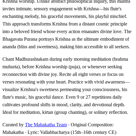
Krishna worship. Unlike abstract philosophical inquiry, this mantra
invites intimate, sensory engagement with Krishna—his flute's
enchanting melody, his graceful movements, his playful mischief.
This approach transforms Krishna from a distant cosmic principle
into a beloved friend whose every action emanates divine love. The
Bhagavata Purana portrays Krishna as the ultimate embodiment of
ananda (bliss and sweetness), making him accessible to all seekers.
Chant Madhurashtakam during early morning meditation (brahma
muhurta), before Krishna worship (puja), or whenever seeking
reconnection with divine joy. Recite all eight verses or focus on
verses resonating with your heart. Practice with vivid awareness—
visualize Krishna's sweetness permeating your consciousness, his
flute's music, his graceful dance. Even 9 or 27 repetitions daily
cultivates profound shifts in mood, clarity, and devotional depth.
Ideal for meditation, kirtan (group chanting), or solitary reflection.
Curated by
The Mahakatha Team
· Original Composition:
Mahakatha · Lyric: Vallabhacharya (15th–16th century CE)