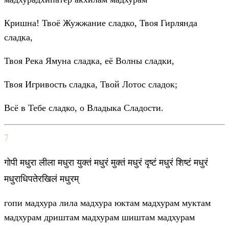
Кришна! Твоё Жужжание сладко, Твоя Гирлянда
сладка,
Твоя Река Ямуна сладка, её Волны сладки,
Твоя Игривость сладка, Твой Лотос сладок;
Всё в Тебе сладко, о Владыка Сладости.
7
गोपी मधुरा लीला मधुरा युक्तं मधुरं मुक्तं मधुरं दृष्टं मधुरं शिष्टं मधुरं
मधुराधिपतेरखिलं मधुरम्
гопи мадхура лила мадхура юктам мадхурам муктам
мадхурам дриштам мадхурам шиштам мадхурам