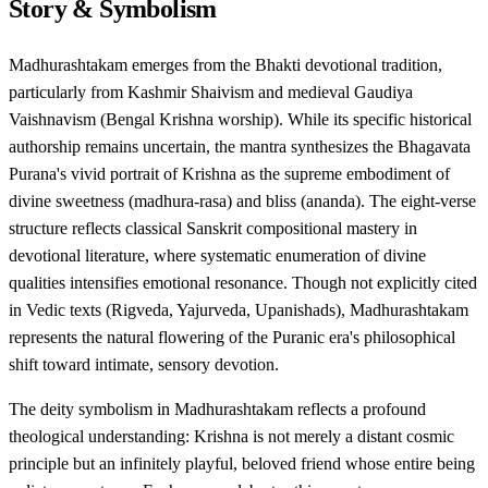
Story & Symbolism
Madhurashtakam emerges from the Bhakti devotional tradition,
particularly from Kashmir Shaivism and medieval Gaudiya
Vaishnavism (Bengal Krishna worship). While its specific historical
authorship remains uncertain, the mantra synthesizes the Bhagavata
Purana's vivid portrait of Krishna as the supreme embodiment of
divine sweetness (madhura-rasa) and bliss (ananda). The eight-verse
structure reflects classical Sanskrit compositional mastery in
devotional literature, where systematic enumeration of divine
qualities intensifies emotional resonance. Though not explicitly cited
in Vedic texts (Rigveda, Yajurveda, Upanishads), Madhurashtakam
represents the natural flowering of the Puranic era's philosophical
shift toward intimate, sensory devotion.
The deity symbolism in Madhurashtakam reflects a profound
theological understanding: Krishna is not merely a distant cosmic
principle but an infinitely playful, beloved friend whose entire being