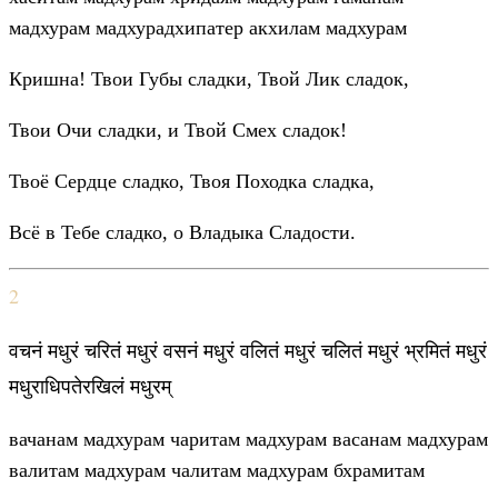
мадхурам мадхурадхипатер акхилам мадхурам
Кришна! Твои Губы сладки, Твой Лик сладок,
Твои Очи сладки, и Твой Смех сладок!
Твоё Сердце сладко, Твоя Походка сладка,
Всё в Тебе сладко, о Владыка Сладости.
2
वचनं मधुरं चरितं मधुरं वसनं मधुरं वलितं मधुरं चलितं मधुरं भ्रमितं मधुरं
मधुराधिपतेरखिलं मधुरम्
вачанам мадхурам чаритам мадхурам васанам мадхурам
валитам мадхурам чалитам мадхурам бхрамитам