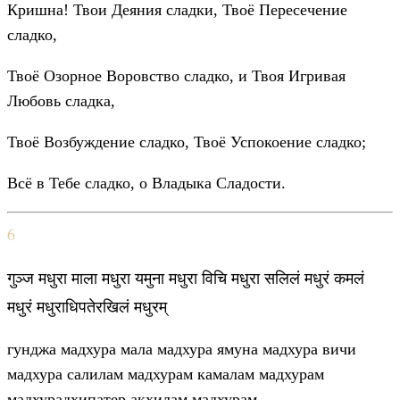
Кришна! Твои Деяния сладки, Твоё Пересечение
сладко,
Твоё Озорное Воровство сладко, и Твоя Игривая
Любовь сладка,
Твоё Возбуждение сладко, Твоё Успокоение сладко;
Всё в Тебе сладко, о Владыка Сладости.
6
गुञ्ज मधुरा माला मधुरा यमुना मधुरा विचि मधुरा सलिलं मधुरं कमलं
मधुरं मधुराधिपतेरखिलं मधुरम्
гунджа мадхура мала мадхура ямуна мадхура вичи
мадхура салилам мадхурам камалам мадхурам
мадхурадхипатер акхилам мадхурам