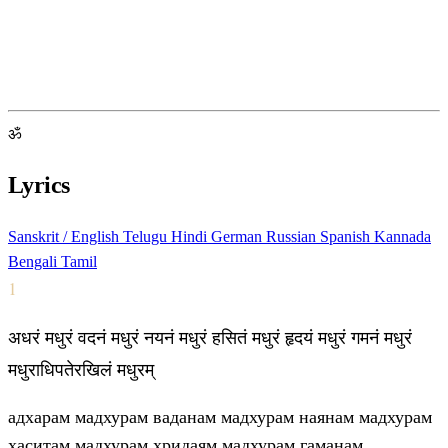
ॐ
Lyrics
Sanskrit / English
Telugu
Hindi
German
Russian
Spanish
Kannada
Bengali
Tamil
1
अधरं मधुरं वदनं मधुरं नयनं मधुरं हसितं मधुरं हृदयं मधुरं गमनं मधुरं
मधुराधिपतेरखिलं मधुरम्
адхарам мадхурам ваданам мадхурам наянам мадхурам
хаситам мадхурам хридаям мадхурам гаманам