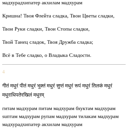
мадхурадхипатер акхилам мадхурам
Кришна! Твоя Флейта сладка, Твои Цветы сладки,
Твои Руки сладки, Твои Стопы сладки,
Твой Танец сладок, Твоя Дружба сладка;
Всё в Тебе сладко, о Владыка Сладости.
4
गीतं मधुरं पीतं मधुरं भुक्तं मधुरं सुप्तं मधुरं रूपं मधुरं तिलकं मधुरं
मधुराधिपतेरखिलं मधुरम्
гитам мадхурам питам мадхурам бхуктам мадхурам
suптам мадхурам рупам мадхурам тилакам мадхурам
мадхурадхипатер акхилам мадхурам