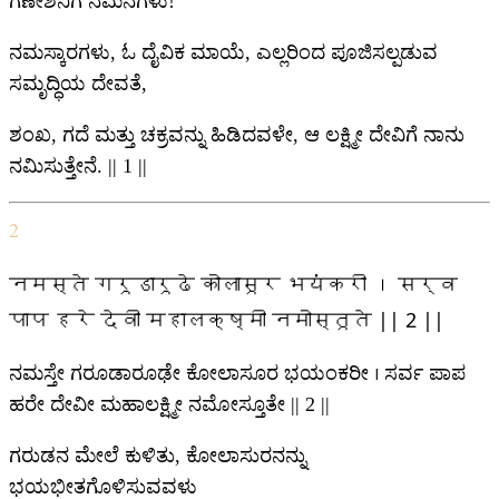
ಗಣೇಶನಿಗೆ ನಮನಗಳು!
ನಮಸ್ಕಾರಗಳು, ಓ ದೈವಿಕ ಮಾಯೆ, ಎಲ್ಲರಿಂದ ಪೂಜಿಸಲ್ಪಡುವ
ಸಮೃದ್ಧಿಯ ದೇವತೆ,
ಶಂಖ, ಗದೆ ಮತ್ತು ಚಕ್ರವನ್ನು ಹಿಡಿದವಳೇ, ಆ ಲಕ್ಷ್ಮೀ ದೇವಿಗೆ ನಾನು
ನಮಿಸುತ್ತೇನೆ. || 1 ||
2
नमस्ते गरूडारूढे कोलासूर भयंकरी । सर्व
पाप हरे देवी महालक्ष्मी नमोस्तूते || 2 ||
ನಮಸ್ತೇ ಗರೂಡಾರೂಢೇ ಕೋಲಾಸೂರ ಭಯಂಕರೀ । ಸರ್ವ ಪಾಪ
ಹರೇ ದೇವೀ ಮಹಾಲಕ್ಷ್ಮೀ ನಮೋಸ್ತೂತೇ || 2 ||
ಗರುಡನ ಮೇಲೆ ಕುಳಿತು, ಕೋಲಾಸುರನನ್ನು
ಭಯಭೀತಗೊಳಿಸುವವಳು