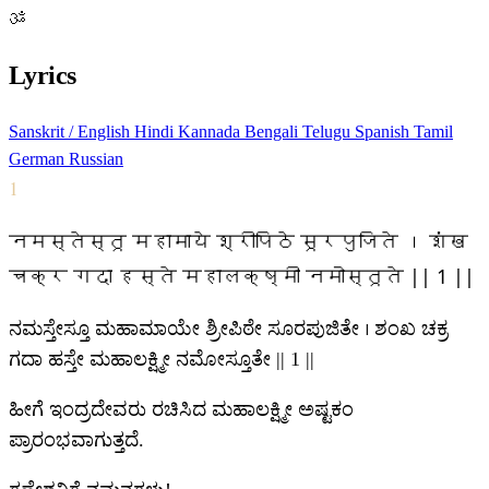
ॐ
Lyrics
Sanskrit / English
Hindi
Kannada
Bengali
Telugu
Spanish
Tamil
German
Russian
1
नमस्तेस्तू महामाये श्रीपिठे सूरपुजिते । शंख
चक्र गदा हस्ते महालक्ष्मी नमोस्तूते || 1 ||
ನಮಸ್ತೇಸ್ತೂ ಮಹಾಮಾಯೇ ಶ್ರೀಪಿಠೇ ಸೂರಪುಜಿತೇ । ಶಂಖ ಚಕ್ರ
ಗದಾ ಹಸ್ತೇ ಮಹಾಲಕ್ಷ್ಮೀ ನಮೋಸ್ತೂತೇ || 1 ||
ಹೀಗೆ ಇಂದ್ರದೇವರು ರಚಿಸಿದ ಮಹಾಲಕ್ಷ್ಮೀ ಅಷ್ಟಕಂ
ಪ್ರಾರಂಭವಾಗುತ್ತದೆ.