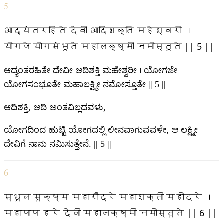
5
आद्यंतरहिते देवी आदिशक्ति महेश्वरी ।
योगजे योगसंभूते महालक्ष्मी नमोस्तूते || 5 ||
ಆದ್ಯಂತರಹಿತೇ ದೇವೀ ಆದಿಶಕ್ತಿ ಮಹೇಶ್ವರೀ । ಯೋಗಜೇ
ಯೋಗಸಂಭೂತೇ ಮಹಾಲಕ್ಷ್ಮೀ ನಮೋಸ್ತೂತೇ || 5 ||
ಆದಿಶಕ್ತಿ, ಆದಿ ಅಂತವಿಲ್ಲದವಳು,
ಯೋಗದಿಂದ ಹುಟ್ಟಿ ಯೋಗದಲ್ಲಿ ಲೀನವಾಗುವವಳೇ, ಆ ಲಕ್ಷ್ಮೀ
ದೇವಿಗೆ ನಾನು ನಮಿಸುತ್ತೇನೆ. || 5 ||
6
स्थूल सूक्ष्म महारौद्रे महाशक्ती महोदरे ।
महापाप हरे देवी महालक्ष्मी नमोस्तूते || 6 ||