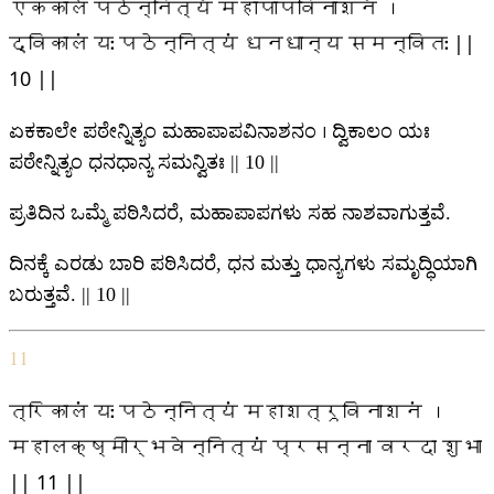
एककाले पठेन्नित्यं महापापविनाशनं ।
द्विकालं यः पठेन्नित्यं धनधान्य समन्वितः ||
10 ||
ಏಕಕಾಲೇ ಪಠೇನ್ನಿತ್ಯಂ ಮಹಾಪಾಪವಿನಾಶನಂ । ದ್ವಿಕಾಲಂ ಯಃ
ಪಠೇನ್ನಿತ್ಯಂ ಧನಧಾನ್ಯ ಸಮನ್ವಿತಃ || 10 ||
ಪ್ರತಿದಿನ ಒಮ್ಮೆ ಪಠಿಸಿದರೆ, ಮಹಾಪಾಪಗಳು ಸಹ ನಾಶವಾಗುತ್ತವೆ.
ದಿನಕ್ಕೆ ಎರಡು ಬಾರಿ ಪಠಿಸಿದರೆ, ಧನ ಮತ್ತು ಧಾನ್ಯಗಳು ಸಮೃದ್ಧಿಯಾಗಿ
ಬರುತ್ತವೆ. || 10 ||
11
त्रिकालं यः पठेन्नित्यं महाशत्रूविनाशनं ।
महालक्ष्मीर्भवेन्नित्यं प्रसन्ना वरदा शुभा
|| 11 ||