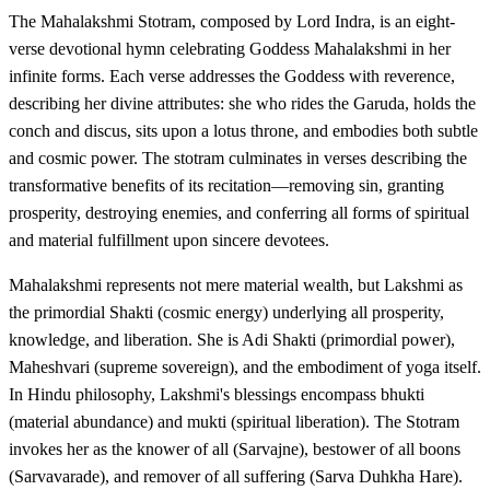
The Mahalakshmi Stotram, composed by Lord Indra, is an eight-
verse devotional hymn celebrating Goddess Mahalakshmi in her
infinite forms. Each verse addresses the Goddess with reverence,
describing her divine attributes: she who rides the Garuda, holds the
conch and discus, sits upon a lotus throne, and embodies both subtle
and cosmic power. The stotram culminates in verses describing the
transformative benefits of its recitation—removing sin, granting
prosperity, destroying enemies, and conferring all forms of spiritual
and material fulfillment upon sincere devotees.
Mahalakshmi represents not mere material wealth, but Lakshmi as
the primordial Shakti (cosmic energy) underlying all prosperity,
knowledge, and liberation. She is Adi Shakti (primordial power),
Maheshvari (supreme sovereign), and the embodiment of yoga itself.
In Hindu philosophy, Lakshmi's blessings encompass bhukti
(material abundance) and mukti (spiritual liberation). The Stotram
invokes her as the knower of all (Sarvajne), bestower of all boons
(Sarvavarade), and remover of all suffering (Sarva Duhkha Hare).