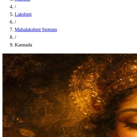
/
Lakshmi
/
Mahalakshmi Stotram
/
Kannada