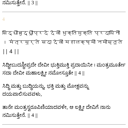
ನಮಿಸುತ್ತೇನೆ. || 3 ||
4
सिद्धीबुद्धूीप्रदे देवी भुक्तिमुक्ति प्रदायिनी
। मंत्रमूर्ते सदा देवी महालक्ष्मी नमोस्तूते
|| 4 ||
ಸಿದ್ಧೀಬುದ್ಧೂೀಪ್ರದೇ ದೇವೀ ಭುಕ್ತಿಮುಕ್ತಿ ಪ್ರದಾಯಿನೀ । ಮಂತ್ರಮೂರ್ತೇ
ಸದಾ ದೇವೀ ಮಹಾಲಕ್ಷ್ಮೀ ನಮೋಸ್ತೂತೇ || 4 ||
ಸಿದ್ಧಿ ಮತ್ತು ಬುದ್ಧಿಯನ್ನು, ಭಕ್ತಿ ಮತ್ತು ಮೋಕ್ಷವನ್ನು
ದಯಪಾಲಿಸುವವಳು,
ತಾನೇ ಮಂತ್ರಸ್ವರೂಪಿಣಿಯಾದವಳೇ, ಆ ಲಕ್ಷ್ಮೀ ದೇವಿಗೆ ನಾನು
ನಮಿಸುತ್ತೇನೆ. || 4 ||