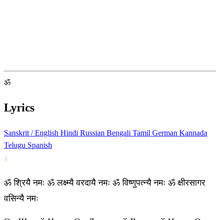
ॐ
Lyrics
Sanskrit / English
Hindi
Russian
Bengali
Tamil
German
Kannada
Telugu
Spanish
1
ॐ श्रियै नमः ॐ लक्ष्म्यै वरदायै नमः ॐ विष्णुपत्न्यै नमः ॐ क्षीरसागर
वसिन्यै नमः