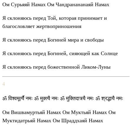
Ом Сурьяяй Намах Ом Чандранананаяй Намах
Я склоняюсь перед Той, которая принимает и
благословляет жертвоприношения
Я склоняюсь перед Богиней мира и свободы
Я склоняюсь перед Богиней, сияющей как Солнце
Я склоняюсь перед божественной Ликом-Луны
4
ॐ विश्वमूर्त्यै नमः ॐ मुक्त्यै नमः ॐ मुक्तिदात्र्यै नमः ॐ श्रद्धायै नमः
Ом Вишвамуртьяй Намах Ом Муктьяй Намах Ом
Муктидатрьяй Намах Ом Шраддхаяй Намах