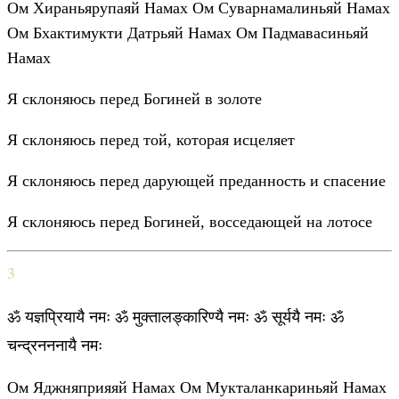
Ом Хираньярупаяй Намах Ом Суварнамалиньяй Намах
Ом Бхактимукти Датрьяй Намах Ом Падмавасиньяй
Намах
Я склоняюсь перед Богиней в золоте
Я склоняюсь перед той, которая исцеляет
Я склоняюсь перед дарующей преданность и спасение
Я склоняюсь перед Богиней, восседающей на лотосе
3
ॐ यज्ञप्रियायै नमः ॐ मुक्तालङ्कारिण्यै नमः ॐ सूर्ययै नमः ॐ
चन्द्रनननायै नमः
Ом Яджняприяяй Намах Ом Мукталанкариньяй Намах