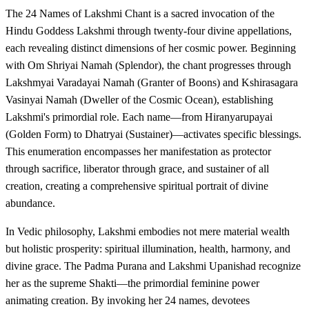
The 24 Names of Lakshmi Chant is a sacred invocation of the
Hindu Goddess Lakshmi through twenty-four divine appellations,
each revealing distinct dimensions of her cosmic power. Beginning
with Om Shriyai Namah (Splendor), the chant progresses through
Lakshmyai Varadayai Namah (Granter of Boons) and Kshirasagara
Vasinyai Namah (Dweller of the Cosmic Ocean), establishing
Lakshmi's primordial role. Each name—from Hiranyarupayai
(Golden Form) to Dhatryai (Sustainer)—activates specific blessings.
This enumeration encompasses her manifestation as protector
through sacrifice, liberator through grace, and sustainer of all
creation, creating a comprehensive spiritual portrait of divine
abundance.
In Vedic philosophy, Lakshmi embodies not mere material wealth
but holistic prosperity: spiritual illumination, health, harmony, and
divine grace. The Padma Purana and Lakshmi Upanishad recognize
her as the supreme Shakti—the primordial feminine power
animating creation. By invoking her 24 names, devotees