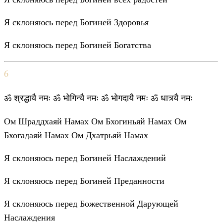
Я склоняюсь перед Богиней Здоровья
Я склоняюсь перед Богиней Богатства
6
ॐ श्रद्धायै नमः ॐ भोगिन्यै नमः ॐ भोगदायै नमः ॐ धात्र्यै नमः
Ом Шраддхаяй Намах Ом Бхогиньяй Намах Ом
Бхогадаяй Намах Ом Дхатрьяй Намах
Я склоняюсь перед Богиней Наслаждений
Я склоняюсь перед Богиней Преданности
Я склоняюсь перед Божественной Дарующей
Наслаждения