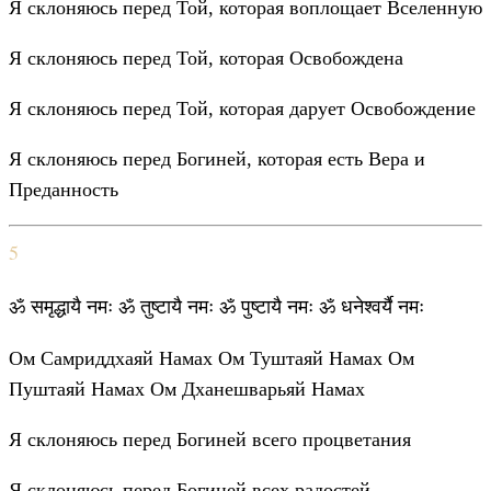
Я склоняюсь перед Той, которая воплощает Вселенную
Я склоняюсь перед Той, которая Освобождена
Я склоняюсь перед Той, которая дарует Освобождение
Я склоняюсь перед Богиней, которая есть Вера и
Преданность
5
ॐ समृद्धायै नमः ॐ तुष्टायै नमः ॐ पुष्टायै नमः ॐ धनेश्वर्यै नमः
Ом Самриддхаяй Намах Ом Туштаяй Намах Ом
Пуштаяй Намах Ом Дханешварьяй Намах
Я склоняюсь перед Богиней всего процветания
Я склоняюсь перед Богиней всех радостей