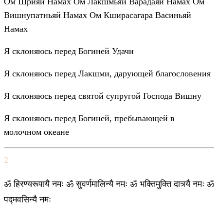
Ом Шрияй Намах Ом Лакшмьяй Варадаяй Намах Ом
Вишнупатньяй Намах Ом Кширасагара Васиньяй
Намах
Я склоняюсь перед Богиней Удачи
Я склоняюсь перед Лакшми, дарующей благословения
Я склоняюсь перед святой супругой Господа Вишну
Я склоняюсь перед Богиней, пребывающей в
молочном океане
2
ॐ हिरण्यरूपायै नमः ॐ सुवर्णमालिन्यै नमः ॐ भक्तिमुक्ति दात्र्यै नमः ॐ
पद्मवसिन्यै नमः