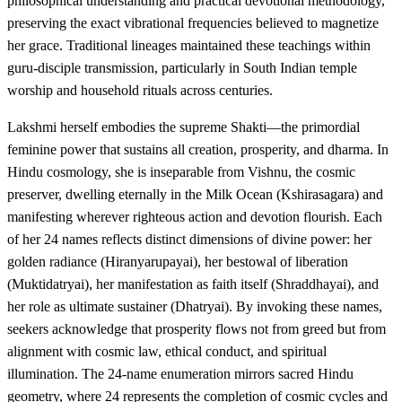
philosophical understanding and practical devotional methodology,
preserving the exact vibrational frequencies believed to magnetize
her grace. Traditional lineages maintained these teachings within
guru-disciple transmission, particularly in South Indian temple
worship and household rituals across centuries.
Lakshmi herself embodies the supreme Shakti—the primordial
feminine power that sustains all creation, prosperity, and dharma. In
Hindu cosmology, she is inseparable from Vishnu, the cosmic
preserver, dwelling eternally in the Milk Ocean (Kshirasagara) and
manifesting wherever righteous action and devotion flourish. Each
of her 24 names reflects distinct dimensions of divine power: her
golden radiance (Hiranyarupayai), her bestowal of liberation
(Muktidatryai), her manifestation as faith itself (Shraddhayai), and
her role as ultimate sustainer (Dhatryai). By invoking these names,
seekers acknowledge that prosperity flows not from greed but from
alignment with cosmic law, ethical conduct, and spiritual
illumination. The 24-name enumeration mirrors sacred Hindu
geometry, where 24 represents the completion of cosmic cycles and