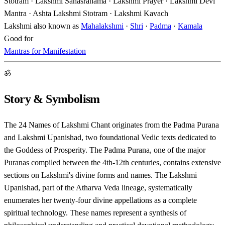
Stotram · Lakshmi Sahasranama · Lakshmi Prayer · Lakshmi Devi
Mantra · Ashta Lakshmi Stotram · Lakshmi Kavach
Lakshmi also known as
Mahalakshmi
·
Shri
·
Padma
·
Kamala
Good for
Mantras for Manifestation
ॐ
Story & Symbolism
The 24 Names of Lakshmi Chant originates from the Padma Purana
and Lakshmi Upanishad, two foundational Vedic texts dedicated to
the Goddess of Prosperity. The Padma Purana, one of the major
Puranas compiled between the 4th-12th centuries, contains extensive
sections on Lakshmi's divine forms and names. The Lakshmi
Upanishad, part of the Atharva Veda lineage, systematically
enumerates her twenty-four divine appellations as a complete
spiritual technology. These names represent a synthesis of